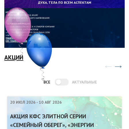
ДУХА, ТЕЛА ПО ВСЕМ АСПЕКТАМ
КФС ВЫПУСКАЮТСЯ
• ИСКЛЮЧИТЕЛЬНО В ПЕРИОД АКЦИИ
• ВСЕГО ПО 1000 ШТУК КАЖДОГО НАИМЕНОВАНИЯ!
ПОДРОБНАЯ ИНФОРМАЦИЯ:
• ВИДЕОРОЛИКИ КОЛЬЦОВА С.В. И СПИКЕРОВ КОМПАНИИ
• У ОФИЦИАЛЬНЫХ ДИСТРИБЬЮТОРОВ
• НА СТРАНИЦАХ КОМПАНИИ В СОЦИАЛЬНЫХ СЕТЯХ
• НА 2Х ОФИЦИАЛЬНЫХ САЙТАХ КОМПАНИИ
ПЛАНЕТА-РЕГИОНОВ.РФ
КФС-ПЛАНЕТА-РЕГИОНОВ.РФ
АКЦИИ
ВСЕ
АКТУАЛЬНЫЕ
20 ИЮЛ 2026
-
10 АВГ 2026
АКЦИЯ КФС ЭЛИТНОЙ СЕРИИ
«СЕМЕЙНЫЙ ОБЕРЕГ», «ЭНЕРГИИ