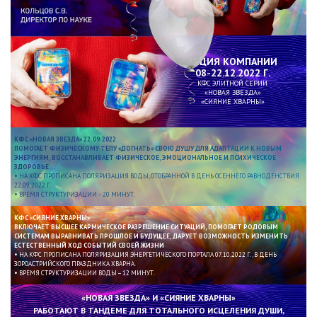
АКЦИЯ КОМПАНИИ
08-22.12.2022 Г.
КФС ЭЛИТНОЙ СЕРИИ
«НОВАЯ ЗВЕЗДА»
«СИЯНИЕ ХВАРНЫ»
КФС «НОВАЯ ЗВЕЗДА» 22.09.2022
ПОМОГАЕТ ФИЗИЧЕСКОМУ ТЕЛУ «ДОГНАТЬ» СВОЮ ДУШУ ДЛЯ АДАПТАЦИИ К НОВЫМ
ЭНЕРГИЯМ, ВОССТАНАВЛИВАЕТ ФИЗИЧЕСКОЕ, ЭМОЦИОНАЛЬНОЕ И ПСИХИЧЕСКОЕ
ЗДОРОВЬЕ
• НА КФС ПРОПИСАНА ПОЛЯРИЗАЦИЯ ВОДЫ, ОТОБРАННОЙ В ДЕНЬ ОСЕННЕГО РАВНОДЕНСТВИЯ
22.09.2022 Г.
• ВРЕМЯ СТРУКТУРИЗАЦИИ – 20 МИНУТ.
КФС «СИЯНИЕ ХВАРНЫ»
ВКЛЮЧАЕТ ВЫСШЕЕ КАРМИЧЕСКОЕ РАЗРЕШЕНИЕ СИТУАЦИЙ, ПОМОГАЕТ РОДОВЫМ
СИСТЕМАМ ВЫРАВНИВАТЬ ПРОШЛОЕ И БУДУЩЕЕ, ДАРУЕТ ВОЗМОЖНОСТЬ ИЗМЕНИТЬ
ЕСТЕСТВЕННЫЙ ХОД СОБЫТИЙ СВОЕЙ ЖИЗНИ
• НА КФС ПРОПИСАНА ПОЛЯРИЗАЦИЯ ЭНЕРГЕТИЧЕСКОГО ПОРТАЛА 07.10.2022 Г., В ДЕНЬ
ЗОРОАСТРИЙСКОГО ПРАЗДНИКА ХВАРНА.
• ВРЕМЯ СТРУКТУРИЗАЦИИ ВОДЫ – 12 МИНУТ.
«НОВАЯ ЗВЕЗДА» И «СИЯНИЕ ХВАРНЫ»
РАБОТАЮТ В ТАНДЕМЕ ДЛЯ ТОТАЛЬНОГО ИСЦЕЛЕНИЯ ДУШИ,