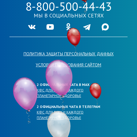
8-800-500-44-43
МЫ В СОЦИАЛЬНЫХ СЕТЯХ
Ссылка на нашу группу во VKontakte
Ссылка на наш канал в Youtube
Ссылка на нашу группу в Одноклассника
Ссылка на наш канал в Telegr
Ссылка на наш кана
ПОЛИТИКА ЗАЩИТЫ ПЕРСОНАЛЬНЫХ ДАННЫХ
УСЛОВИЯ ПОЛЬЗОВАНИЯ САЙТОМ
2 ОФИЦИАЛЬНЫХ ЧАТА В МАХ
КФС ДЛЯ ВСЕХ И КАЖДОГО
ПЛАНЕТАРНОЕ ЗДОРОВЬЕ
2 ОФИЦИАЛЬНЫХ ЧАТА В ТЕЛЕГРАМ
КФС ДЛЯ ВСЕХ И КАЖДОГО
ПЛАНЕТАРНОЕ ЗДОРОВЬЕ