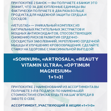
ПРИ ПОКУПКЕ 2 БАНОК — ВЫ ПОЛУЧАЕТЕ 4 БАНКИ! ЭТО
ЗНАЧИТ, ЧТО ЗА ДВЕ КУПЛЕННЫЕ ЕДИНИЦЫ ВЫ
ФАКТИЧЕСКИ ПОЛУЧАЕТЕ В ДВА РАЗА БОЛЬШЕ
ПРОДУКТА ДЛЯ НАДЕЖНОЙ ЗАЩИТЫ СЕРДЦА И
СОСУДОВ.
«VETUSTAS» — УНИКАЛЬНЫЙ КОМПЛЕКС ИЗ
НАТУРАЛЬНЫХ РАСТИТЕЛЬНЫХ ЭКСТРАКТОВ И
МОЩНЫХ АНТИОКСИДАНТОВ, СПОСОБСТВУЮЩИХ
СНИЖЕНИЮ РИСКОВ РАЗВИТИЯ СЕРДЕЧНО-
СОСУДИСТЫХ ЗАБОЛЕВАНИЙ, УКРЕПЛЕНИЮ СЕРДЕЧНОЙ
МЫШЦЫ И УЛУЧШЕНИЮ КРОВООБРАЩЕНИЯ. СДЕЛАЙТЕ
СТАВКУ НА ЗДОРОВЬЕ С МАКСИМАЛЬНОЙ ВЫГОДОЙ!
«SOMNUM», «ARTROSAL», «BEAUTY
VITAMIN ULTRA», «OPTIMUM
MAGNESIUM»
1+1=3!
ПРИ ПОКУПКЕ 2 НАИМЕНОВАНИЙ ИЗ АССОРТИМЕНТА ВЫ
ПОЛУЧАЕТЕ 3-Й В ПОДАРОК ПО НАИМЕНЬШЕЙ
СТОИМОСТИ ИЗ СПИСКА! БУДЬТЕ НА ШАГ ВПЕРЕДИ В
ЗАБОТЕ О СЕБЕ.
АССОРТИМЕНТ, УЧАСТВУЮЩИЙ В АКЦИИ «1+1=3»