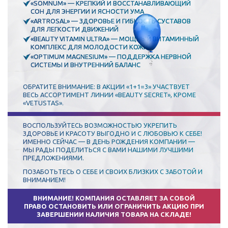
«SOMNUM» — КРЕПКИЙ И ВОССТАНАВЛИВАЮЩИЙ
СОН ДЛЯ ЭНЕРГИИ И ЯСНОСТИ УМА
«ARTROSAL» — ЗДОРОВЬЕ И ГИБКОСТЬ СУСТАВОВ
ДЛЯ ЛЕГКОСТИ ДВИЖЕНИЙ
«BEAUTY VITAMIN ULTRA» — МОЩНЫЙ ВИТАМИННЫЙ
КОМПЛЕКС ДЛЯ МОЛОДОСТИ КОЖИ
«OPTIMUM MAGNESIUM» — ПОДДЕРЖКА НЕРВНОЙ
СИСТЕМЫ И ВНУТРЕННИЙ БАЛАНС
ОБРАТИТЕ ВНИМАНИЕ: В АКЦИИ «1+1=3» УЧАСТВУЕТ
ВЕСЬ АССОРТИМЕНТ ЛИНИИ «BEAUTY SECRET», КРОМЕ
«VETUSTAS».
ВОСПОЛЬЗУЙТЕСЬ ВОЗМОЖНОСТЬЮ УКРЕПИТЬ
ЗДОРОВЬЕ И КРАСОТУ ВЫГОДНО И С ЛЮБОВЬЮ К СЕБЕ!
ИМЕННО СЕЙЧАС — В ДЕНЬ РОЖДЕНИЯ КОМПАНИИ —
МЫ РАДЫ ПОДЕЛИТЬСЯ С ВАМИ НАШИМИ ЛУЧШИМИ
ПРЕДЛОЖЕНИЯМИ.
ПОЗАБОТЬТЕСЬ О СЕБЕ И СВОИХ БЛИЗКИХ С ЗАБОТОЙ И
ВНИМАНИЕМ!
ВНИМАНИЕ! КОМПАНИЯ ОСТАВЛЯЕТ ЗА СОБОЙ
ПРАВО ОСТАНОВИТЬ ИЛИ ОГРАНИЧИТЬ АКЦИЮ ПРИ
ЗАВЕРШЕНИИ НАЛИЧИЯ ТОВАРА НА СКЛАДЕ!