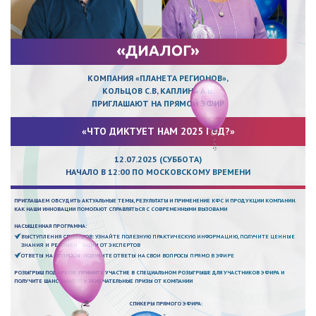
КОМПАНИЯ «ПЛАНЕТА РЕГИОНОВ»,
КОЛЬЦОВ С.В, КАПЛИНА А.В.
ПРИГЛАШАЮТ НА ПРЯМОЙ ЭФИР
«ЧТО ДИКТУЕТ НАМ 2025 ГОД?»
12.07.2025 (СУББОТА)
НАЧАЛО В 12:00 ПО МОСКОВСКОМУ ВРЕМЕНИ
ПРИГЛАШАЕМ ОБСУДИТЬ АКТУАЛЬНЫЕ ТЕМЫ, РЕЗУЛЬТАТЫ И ПРИМЕНЕНИЕ КФС И ПРОДУКЦИИ КОМПАНИИ.
КАК НАШИ ИННОВАЦИИ ПОМОГАЮТ СПРАВЛЯТЬСЯ С СОВРЕМЕННЫМИ ВЫЗОВАМИ
НАСЫЩЕННАЯ ПРОГРАММА:
ВЫСТУПЛЕНИЯ СПИКЕРОВ: УЗНАЙТЕ ПОЛЕЗНУЮ ПРАКТИЧЕСКУЮ ИНФОРМАЦИЮ, ПОЛУЧИТЕ ЦЕННЫЕ
ЗНАНИЯ И РЕКОМЕНДАЦИИ ОТ ЭКСПЕРТОВ
ОТВЕТЫ НА ВОПРОСЫ: ПОЛУЧИТЕ ОТВЕТЫ НА СВОИ ВОПРОСЫ ПРЯМО В ЭФИРЕ
РОЗЫГРЫШ ПОДАРКОВ: ПРИМИТЕ УЧАСТИЕ В СПЕЦИАЛЬНОМ РОЗЫГРЫШЕ ДЛЯ УЧАСТНИКОВ ЭФИРА И
ПОЛУЧИТЕ ШАНС ВЫИГРАТЬ ЗАМЕЧАТЕЛЬНЫЕ ПРИЗЫ ОТ КОМПАНИИ
СПИКЕРЫ ПРЯМОГО ЭФИРА: