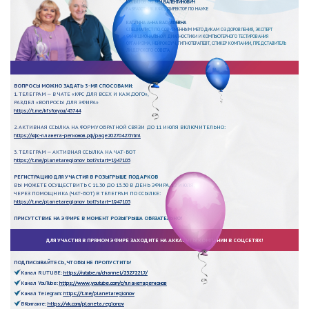
КОЛЬЦОВ СЕРГЕЙ ВАЛЕНТИНОВИЧ
РАЗРАБОТЧИК КФС, ДИРЕКТОР ПО НАУКЕ
КАПЛИНА АННА ВАСИЛЬЕВНА
СПЕЦИАЛИСТ ПО СОВРЕМЕННЫМ МЕТОДИКАМ ОЗДОРОВЛЕНИЯ, ЭКСПЕРТ
ФУНКЦИОНАЛЬНОЙ ДИАГНОСТИКИ И КОМПЬЮТЕРНОГО ТЕСТИРОВАНИЯ
ОРГАНИЗМА, НЕЙРОКОУЧ, ГИПНОТЕРАПЕВТ, СПИКЕР КОМПАНИИ, ПРЕДСТАВИТЕЛЬ
ЛИДЕРСКОГО СОВЕТА
ВОПРОСЫ МОЖНО ЗАДАТЬ 3-МЯ СПОСОБАМИ:
1. ТЕЛЕГРАМ — В ЧАТЕ «КФС ДЛЯ ВСЕХ И КАЖДОГО»,
РАЗДЕЛ «ВОПРОСЫ ДЛЯ ЭФИРА»
https://t.me/kfsforyou/43744
2. АКТИВНАЯ ССЫЛКА НА ФОРМУ ОБРАТНОЙ СВЯЗИ ДО 11 ИЮЛЯ ВКЛЮЧИТЕЛЬНО:
https://кфс-планета-регионов.рф/page20270427.html
3. ТЕЛЕГРАМ — АКТИВНАЯ ССЫЛКА НА ЧАТ-БОТ
https://t.me/planetaregionov_bot?start=1947103
РЕГИСТРАЦИЮ ДЛЯ УЧАСТИЯ В РОЗЫГРЫШЕ ПОДАРКОВ
ВЫ МОЖЕТЕ ОСУЩЕСТВИТЬ С 11.30 ДО 13.30 В ДЕНЬ ЭФИРА, 12 ИЮЛЯ,
ЧЕРЕЗ ПОМОЩНИКА (ЧАТ-БОТ) В ТЕЛЕГРАМ ПО ССЫЛКЕ:
https://t.me/planetaregionov_bot?start=1947103
ПРИСУТСТВИЕ НА ЭФИРЕ В МОМЕНТ РОЗЫГРЫША ОБЯЗАТЕЛЬНО!
ДЛЯ УЧАСТИЯ В ПРЯМОМ ЭФИРЕ ЗАХОДИТЕ НА АККАУНТЫ КОМПАНИИ В СОЦСЕТЯХ!
ПОДПИСЫВАЙТЕСЬ, ЧТОБЫ НЕ ПРОПУСТИТЬ!
Канал RUTUBE:
https://rutube.ru/channel/25272217/
Канал YouTube:
https://www.youtube.com/c/планетарегионов
Канал Telegram:
https://t.me/planetaregionov
ВКонтакте:
https://vk.com/planeta.regionov