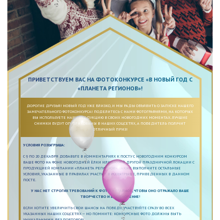
ПРИВЕТСТВУЕМ ВАС НА ФОТОКОНКУРСЕ «В НОВЫЙ ГОД С
«ПЛАНЕТА РЕГИОНОВ»!
ДОРОГИЕ ДРУЗЬЯ! НОВЫЙ ГОД УЖЕ БЛИЗКО, И МЫ РАДЫ ОБЪЯВИТЬ О ЗАПУСКЕ НАШЕГО
ЗАМЕЧАТЕЛЬНОГО ФОТОКОНКУРСА! ПОДЕЛИТЕСЬ С НАМИ ФОТОГРАФИЯМИ, НА КОТОРЫХ
ВЫ ИСПОЛЬЗУЕТЕ НАШУ ПРОДУКЦИЮ В СВОИХ НОВОГОДНИХ МОМЕНТАХ. ЛУЧШИЕ
СНИМКИ БУДУТ ОПУБЛИКОВАНЫ В НАШИХ СОЦСЕТЯХ, А ПОБЕДИТЕЛЬ ПОЛУЧИТ
ОТЛИЧНЫЙ ПРИЗ!
УСЛОВИЯ РОЗЫГРЫША:
С 9 ПО 20 ДЕКАБРЯ ДОБАВЬТЕ В КОММЕНТАРИЯХ К ПОСТУ С НОВОГОДНИМ КОНКУРСОМ
ВАШЕ ФОТО НА ФОНЕ НОВОГОДНЕЙ ЁЛКИ ИЛИ ЛЮБОЙ ДРУГОЙ ПРАЗДНИЧНОЙ ЛОКАЦИИ С
ПРОДУКЦИЕЙ КОМПАНИИ «ПЛАНЕТА РЕГИОНОВ». ТАКЖЕ ВЫПОЛНИТЕ ОСТАЛЬНЫЕ
УСЛОВИЯ, УКАЗАННЫЕ В ПРАВИЛАХ УЧАСТИЯ В РОЗЫГРЫШЕ, ПРИВЕДЕННЫХ В ДАННОМ
ПОСТЕ.
У НАС НЕТ СТРОГИХ ТРЕБОВАНИЙ К ФОТО — ГЛАВНОЕ, ЧТОБЫ ОНО ОТРАЖАЛО ВАШЕ
ТВОРЧЕСТВО И ВДОХНОВЕНИЕ!
ЕСЛИ ХОТИТЕ УВЕЛИЧИТЬ СВОИ ШАНСЫ НА ПОБЕДУ, УЧАСТВУЙТЕ СРАЗУ ВО ВСЕХ
УКАЗАННЫХ НАШИХ СОЦСЕТЯХ — НО ПОМНИТЕ: КОНКУРСНЫЕ ФОТО ДОЛЖНЫ БЫТЬ
УНИКАЛЬНЫМИ, БЕЗ ПОВТОРОВ!