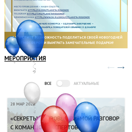
МЕСТО ПРОВЕДЕНИЯ — НАШИ СОЦСЕТИ:
ВКОНТАКТЕ
HTTPS://VK.COM/PLANETA.REGIONOV
TELEGRAM
HTTPS://T.ME/PLANETAREGIONOV
ОДНОКЛАССНИКИ
HTTPS://WWW.OK.RU/GROUP/PLANETA.REGIONOV
НАЧАЛО КОНКУРСА — 9 ДЕКАБРЯ, ЗАВЕРШЕНИЕ —
20 ДЕКАБРЯ, А ПОБЕДИТЕЛЕЙ ОБЪЯВИМ 23 ДЕКАБРЯ!
НЕ УПУСТИТЕ ВОЗМОЖНОСТЬ ПОДЕЛИТЬСЯ СВОЕЙ НОВОГОДНЕЙ
АТМОСФЕРОЙ И ВЫИГРАТЬ ЗАМЕЧАТЕЛЬНЫЕ ПОДАРКИ!
МЕРОПРИЯТИЯ
ВСЕ
АКТУАЛЬНЫЕ
28 МАР 2026
«СЕКРЕТЫ ЗДОРОВЬЯ. ПРЯМОЙ РАЗГОВОР
С КОМАНДОЙ ЭКСПЕРТОВ»