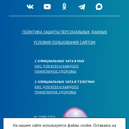
Ссылка на нашу группу во VKontakte
Ссылка на наш канал в Youtube
Ссылка на нашу группу в Одноклассника
Ссылка на наш канал в Telegr
Ссылка на наш кана
ПОЛИТИКА ЗАЩИТЫ ПЕРСОНАЛЬНЫХ ДАННЫХ
УСЛОВИЯ ПОЛЬЗОВАНИЯ САЙТОМ
2 ОФИЦИАЛЬНЫХ ЧАТА В МАХ
КФС ДЛЯ ВСЕХ И КАЖДОГО
ПЛАНЕТАРНОЕ ЗДОРОВЬЕ
2 ОФИЦИАЛЬНЫХ ЧАТА В ТЕЛЕГРАМ
КФС ДЛЯ ВСЕХ И КАЖДОГО
ПЛАНЕТАРНОЕ ЗДОРОВЬЕ
© 2008-2026
ОФИЦИАЛЬНЫЕ САЙТЫ КОМПАНИИ
На нашем сайте используются файлы cookie. Оставаясь на
ПЛАНЕТА-РЕГИОНОВ.РФ