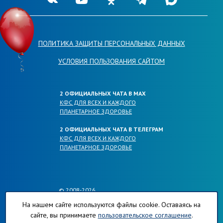
ПОЛИТИКА ЗАЩИТЫ ПЕРСОНАЛЬНЫХ ДАННЫХ
УСЛОВИЯ ПОЛЬЗОВАНИЯ САЙТОМ
2 ОФИЦИАЛЬНЫХ ЧАТА В МАХ
КФС ДЛЯ ВСЕХ И КАЖДОГО
ПЛАНЕТАРНОЕ ЗДОРОВЬЕ
2 ОФИЦИАЛЬНЫХ ЧАТА В ТЕЛЕГРАМ
КФС ДЛЯ ВСЕХ И КАЖДОГО
ПЛАНЕТАРНОЕ ЗДОРОВЬЕ
© 2008-2026
ОФИЦИАЛЬНЫЕ САЙТЫ КОМПАНИИ
На нашем сайте используются файлы cookie. Оставаясь на
ПЛАНЕТА-РЕГИОНОВ.РФ
сайте, вы принимаете
пользовательское соглашение
.
КФС-ПЛАНЕТА-РЕГИОНОВ.РФ