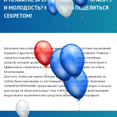
И МОЛОДОСТЬ? МЫ ГОТОВЫ ПОДЕЛИТЬСЯ
СЕКРЕТОМ!
Шелковистая и упругая кожа с легким румянцем, отсутствие высыпаний,
морщин и других возрастных признаков – все это достижимо. Главное –
серьезно подойти к выбору косметических уходовых и лечебных
средств, которые должны не только отличаться высоким качеством и
эффективно справляться с внешними несовершенствами, но и быть
безопасными.
Для того, чтобы как можно больше женщин правильно ухаживали за
собой, были красивыми и счастливыми в любом возрасте, Компания
«ПЛАНЕТА РЕГИОНОВ» представляет крем для лица «OXYледи» и лосьон
для ухода за областью вокруг глаз «OXYоко». Активным действующим
веществом в косметических средствах является OXYхлорофилл