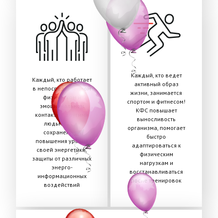
Каждый, кто ведет
Каждый, кто работает
активный образ
в непосредственном
жизни, занимается
физическом и
спортом и фитнесом!
эмоциональном
КФС повышает
контакте с другими
выносливость
людьми! Для
организма, помогает
сохранения и
быстро
повышения уровня
адаптироваться к
своей энергетики,
физическим
защиты от различных
нагрузкам и
энерго-
восстанавливаться
информационных
после тренировок
воздействий