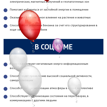
электрических, магнитных излучений и геопатогенных зон
Помогают избавиться от застойной энергии в помещении
Оказывают благотворное влияние на растения и животных
Способствует экономии бензина за счет его структурирования в
ходе заправки автомобиля
В СОЦИУМЕ
Противодействуют негативным энерго-информационным
воздействиям
Способствуют проявлению высокой социальной активности,
самореализации
Способствуют гармонизации атмосферы в семье, коллективе
Способствуют гармонизации состояния на переговорах, в
коммуникациях с другими людьми