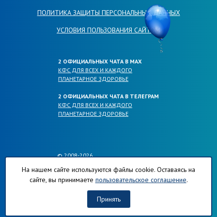
ПОЛИТИКА ЗАЩИТЫ ПЕРСОНАЛЬНЫХ ДАННЫХ
УСЛОВИЯ ПОЛЬЗОВАНИЯ САЙТОМ
2 ОФИЦИАЛЬНЫХ ЧАТА В МАХ
КФС ДЛЯ ВСЕХ И КАЖДОГО
ПЛАНЕТАРНОЕ ЗДОРОВЬЕ
2 ОФИЦИАЛЬНЫХ ЧАТА В ТЕЛЕГРАМ
КФС ДЛЯ ВСЕХ И КАЖДОГО
ПЛАНЕТАРНОЕ ЗДОРОВЬЕ
© 2008-2026
ОФИЦИАЛЬНЫЕ САЙТЫ КОМПАНИИ
На нашем сайте используются файлы cookie. Оставаясь на
ПЛАНЕТА-РЕГИОНОВ.РФ
сайте, вы принимаете
пользовательское соглашение
.
КФС-ПЛАНЕТА-РЕГИОНОВ.РФ
ХЛОРОФИЛЛ-ПЛАНЕТА-РЕГИОНОВ.РФ
Принять