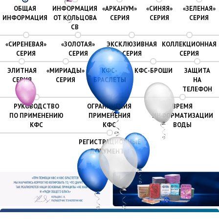
ОБЩАЯ
ИНФОРМАЦИЯ
«АРКАНУМ»
«СИНЯЯ»
«ЗЕЛЕНАЯ»
ИНФОРМАЦИЯ
ОТ КОЛЬЦОВА
СЕРИЯ
СЕРИЯ
СЕРИЯ
CВ
«СИРЕНЕВАЯ»
«ЗОЛОТАЯ»
ЭКСКЛЮЗИВНАЯ
КОЛЛЕКЦИОННАЯ
СЕРИЯ
СЕРИЯ
СЕРИЯ
СЕРИЯ
ЭЛИТНАЯ
«МИРИАДЫ»
КФС-
КФС-БРОШИ
ЗАЩИТА
СЕРИЯ
СЕРИЯ
БРАСЛЕТЫ
НА
ТЕЛЕФОН
РУКОВОДСТВО
ОГРАНИЧЕНИЯ
ВРЕМЯ
ПО ПРИМЕНЕНИЮ
ПРИМЕНЕНИЯ
ИНФОРМАТИЗАЦИИ
КФС
КФС
ВОДЫ
РЕГИСТРАЦИОННЫЕ
ДОКУМЕНТЫ