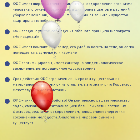
КФС имеет широкий спектр применения: оздоровление организма
человека, структурирование воды для полива цветов и растений,
уборка помещений, энерго-информационная защита имущества –
квартиры, автомобиля и т.д.
КФС создан с учетом соблюдения главного принципа Гиппократа
«Не навреди!»
КФС имеет компактный размер, его удобно носить на теле, он легко
помещается в сумочке или кармане
КФС сертифицирован, имеет санитарно-эпидемиологическое
заключение, регистрационное удостоверение
Срок действия КФС ограничен лишь сроком существования
материалов, из которых он изготовлен, а это значит, что Корректор
может служить десятилетиями
КФС – уникальное устройство! Он комплексно решает множество
задач, связанных с нейтрализацией большей части негативных
факторов, реальным оздоровлением, повышением энергетики,
сохранением молодости. Аналогов на мировом рынке не
существует!