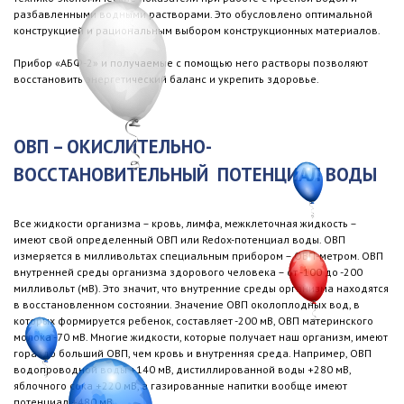
разбавленными водными растворами. Это обусловлено оптимальной
конструкцией и рациональным выбором конструкционных материалов.
Прибор «АБФ-2» и получаемые с помощью него растворы позволяют
восстановить энергетический баланс и укрепить здоровье.
ОВП – ОКИСЛИТЕЛЬНО-
ВОССТАНОВИТЕЛЬНЫЙ ПОТЕНЦИАЛ ВОДЫ
Все жидкости организма – кровь, лимфа, межклеточная жидкость –
имеют свой определенный ОВП или Redox-потенциал воды. ОВП
измеряется в милливольтах специальным прибором – ОВП-метром. ОВП
внутренней среды организма здорового человека – от -100 до -200
милливольт (мВ). Это значит, что внутренние среды организма находятся
в восстановленном состоянии. Значение ОВП околоплодных вод, в
которых формируется ребенок, составляет -200 мВ, ОВП материнского
молока -70 мВ. Многие жидкости, которые получает наш организм, имеют
гораздо больший ОВП, чем кровь и внутренняя среда. Например, ОВП
водопроводной воды +140 мВ, дистиллированной воды +280 мВ,
яблочного сока +220 мВ, а газированные напитки вообще имеют
потенциал +480 мВ.