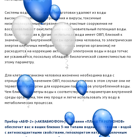
Системы водоочистки и водоподготовки удаляют из воды
высокомолекулярные загрязнения и вирусы, токсичные
низкомолекулярные загрязнения, но очистные сооружения не
восстанавливают окислительно-восстановительный потенциал воды.
Если поступающая в организм питьевая вода имеет ОВП, близкий к
значению ОВП внутренней среды организма человека, то электрическая
энергия клеточных мембран (жизненная энергия организма) не
расходуется на коррекцию активности электронов воды и вода тотчас
же усваивается, поскольку обладает биологической совместимостью по
этому параметру.
Для клеток организма человека жизненно необходима вода с
отрицательным значением ОВП, поскольку именно в этом случае они не
теряют много энергии для коррекции параметров употребленной воды.
Чем ближе параметры воды к соответствующим параметрам внутренней
среды организма, тем ему проще и легче использовать эту воду в
метаболических процессах.
Прибор «АБФ-2» («АКВАБИОФОН») Компании «ПЛАНЕТА РЕГИОНОВ»
обеспечит вас и ваших близких 3-мя типами водных растворов – водой
с антиоксидантными свойствами, гипохлоритом натрия и щелочным