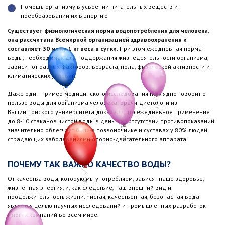
Помощь организму в усвоении питательных веществ и
преобразовании их в энергию
Существует физиологическая норма водопотребления для человека,
она рассчитана Всемирной организацией здравоохранения и
составляет 30 мл на 1 кг веса в сутки.
При этом ежедневная норма
воды, необходимая для поддержания жизнедеятельности организма,
зависит от разных факторов: возраста, пола, физической активности и
климатических условий.
Даже один пример медицинского исследования наглядно говорит о
пользе воды для организма человека: врачи-диетологи из
Вашингтонского университета доказали, что ежедневное применение
до 8-10 стаканов чистой воды в день при отсутствии противопоказаний
значительно облегчает боли в позвоночнике и суставах у 80% людей,
страдающих заболеваниями опорно-двигательного аппарата.
ПОЧЕМУ ТАК ВАЖНО КАЧЕСТВО ВОДЫ?
От качества воды, которую мы употребляем, зависят наше здоровье,
жизненная энергия, и, как следствие, наш внешний вид и
продолжительность жизни. Чистая, качественная, безопасная вода
является целью научных исследований и промышленных разработок
многих компаний во всем мире.