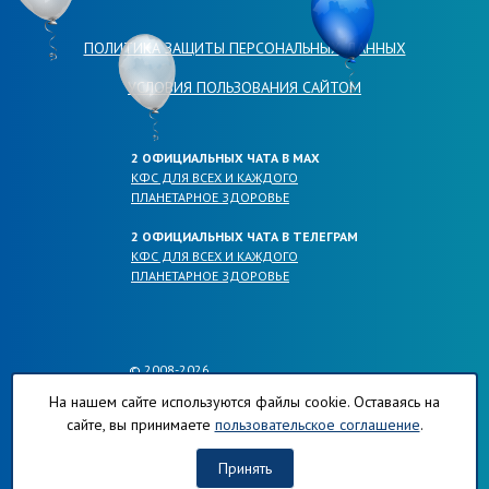
ПОЛИТИКА ЗАЩИТЫ ПЕРСОНАЛЬНЫХ ДАННЫХ
УСЛОВИЯ ПОЛЬЗОВАНИЯ САЙТОМ
2 ОФИЦИАЛЬНЫХ ЧАТА В МАХ
КФС ДЛЯ ВСЕХ И КАЖДОГО
ПЛАНЕТАРНОЕ ЗДОРОВЬЕ
2 ОФИЦИАЛЬНЫХ ЧАТА В ТЕЛЕГРАМ
КФС ДЛЯ ВСЕХ И КАЖДОГО
ПЛАНЕТАРНОЕ ЗДОРОВЬЕ
© 2008-2026
ОФИЦИАЛЬНЫЕ САЙТЫ КОМПАНИИ
На нашем сайте используются файлы cookie. Оставаясь на
ПЛАНЕТА-РЕГИОНОВ.РФ
сайте, вы принимаете
пользовательское соглашение
.
КФС-ПЛАНЕТА-РЕГИОНОВ.РФ
ХЛОРОФИЛЛ-ПЛАНЕТА-РЕГИОНОВ.РФ
Принять