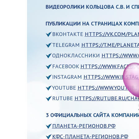
ВИДЕОРОЛИКИ КОЛЬЦОВА С.В. И С
ПУБЛИКАЦИИ НА СТРАНИЦАХ КОМП
ВКОНТАКТЕ
HTTPS://VK.COM/PLA
TELEGRAM
HTTPS://T.ME/PLANET
ОДНОКЛАССНИКИ
HTTPS://WWW.
FACEBOOK
HTTPS://WWW.FACEBO
INSTAGRAM
HTTPS://WWW.INSTA
YOUTUBE
HTTPS://WWW.YOUTUBE
RUTUBE
HTTPS://RUTUBE.RU/CHA
3 ОФИЦИАЛЬНЫХ САЙТА КОМПАНИ
ПЛАНЕТА-РЕГИОНОВ.РФ
КФС-ПЛАНЕТА-РЕГИОНОВ.РФ