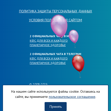
ПОЛИТИКА ЗАЩИТЫ ПЕРСОНАЛЬНЫХ ДАННЫХ
УСЛОВИЯ ПОЛЬЗОВАНИЯ САЙТОМ
2 ОФИЦИАЛЬНЫХ ЧАТА В МАХ
КФС ДЛЯ ВСЕХ И КАЖДОГО
ПЛАНЕТАРНОЕ ЗДОРОВЬЕ
2 ОФИЦИАЛЬНЫХ ЧАТА В ТЕЛЕГРАМ
КФС ДЛЯ ВСЕХ И КАЖДОГО
ПЛАНЕТАРНОЕ ЗДОРОВЬЕ
© 2008-2026
ОФИЦИАЛЬНЫЕ САЙТЫ КОМПАНИИ
На нашем сайте используются файлы cookie. Оставаясь на
ПЛАНЕТА-РЕГИОНОВ.РФ
сайте, вы принимаете
пользовательское соглашение
.
КФС-ПЛАНЕТА-РЕГИОНОВ.РФ
ХЛОРОФИЛЛ-ПЛАНЕТА-РЕГИОНОВ.РФ
Принять