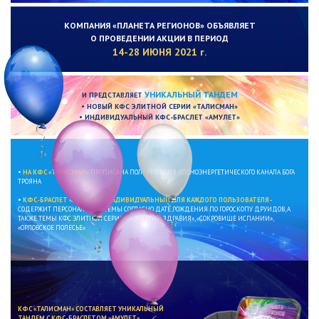
КОМПАНИЯ «ПЛАНЕТА РЕГИОНОВ» ОБЪЯВЛЯЕТ
О ПРОВЕДЕНИИ АКЦИИ В ПЕРИОД
14-28 ИЮНЯ 2021 г.
УНИКАЛЬНЫЙ ТАНДЕМ
И ПРЕДСТАВЛЯЕТ
• НОВЫЙ КФС ЭЛИТНОЙ СЕРИИ «ТАЛИСМАН»
• ИНДИВИДУАЛЬНЫЙ КФС-БРАСЛЕТ «АМУЛЕТ»
•
НА КФС «ТАЛИСМАН»
ПРОПИСАНА ПОЛЯРИЗАЦИЯ КОСМОЭНЕРГЕТИЧЕСКОГО КАНАЛА БОГА
ТРОЯНА
•
КФС-БРАСЛЕТ «АМУЛЕТ» - ИНДИВИДУАЛЬНЫЙ ДЛЯ КАЖДОГО ПОЛЬЗОВАТЕЛЯ
-
СОДЕРЖИТ ПЕРСОНАЛЬНЫЕ ТЕМЫ СОГЛАСНО ДАТЕ РОЖДЕНИЯ ПО ГОРОСКОПУ ДРУИДОВ, А
ТАКЖЕ ТЕМЫ КФС ЭЛИТНОЙ СЕРИИ – «ЭНЕРГИИ ЗДРАВИЯ», «СОКРОВИЩЕ ИСПАНИИ»,
«ОРЛОВСКОЕ ПОЛЕСЬЕ»
КФС «ТАЛИСМАН» СОСТАВЛЯЕТ УНИКАЛЬНЫЙ
ТАНДЕМ С КФС-БРАСЛЕТОМ «АМУЛЕТ»
.