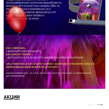
ЭТО ОДНОВРЕМЕННОЕ СОЧЕТАННОЕ ВОЗДЕЙСТВИЕ НА
ФИЗИЧЕСКИЙ И ТОНКИЙ ПЛАН ЧЕЛОВЕКА ДАЕТ НЕ
ТОЛЬКО ИСЦЕЛЕНИЕ И ОМОЛОЖЕНИЕ, НО И
АКТИВИЗИРУЕТ ДУХОВНУЮ ЭВОЛЮЦИЮ ЗА СЧЕТ
ВОССТАНОВЛЕНИЯ СВЯЗИ ЧЕЛОВЕКА С
ПЕРВОИСТОЧНИКОМ - ИСТОКОМ
КФС «ТАЛИСМАН»
• ВЫПУСКАЕТСЯ ВСЕГО 1000 ШТУК
КФС-БРАСЛЕТ «АМУЛЕТ»
• ВЫПУСКАЕТСЯ ВСЕГО ПО 100 ШТУК КАЖДОЙ ТЕМЫ ГОРОСКОПА ДРУИДОВ
КФС «ТАЛИСМАН» И КФС-БРАСЛЕТ «АМУЛЕТ» ВЫПУСКАЮТСЯ ИСКЛЮЧИТЕЛЬНО В
ПЕРИОД АКЦИИ, ДАЛЕЕ ВЫПУСКАТЬСЯ НЕ БУДУТ
ПОЛНАЯ ИНФОРМАЦИЯ – НА САЙТЕ КОМПАНИИ «ПЛАНЕТА РЕГИОНОВ» И У ОФИЦИАЛЬНЫХ
ДИСТРИБЬЮТОРОВ.
АКЦИИ