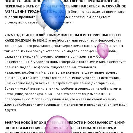
НЕДОПУСТИМО ИГНОРИРОВАТЬ СОБСТВЕННОЕ ПРЕДНАЗНАЧЕНИЕ,
ПЕРЕКЛАДЫВАТЬ ОТВЕТСТВЕННОСТЬ ИЛИ НАДЕЯТЬСЯ НА СЛУЧАЙНОЕ
РАЗРЕШЕНИЕ ТРУДНОСТЕЙ.
Нынешняя Земля отказывается принимать
энергии прошлого, и тем, кто не готов к переменам, предстоит
столкнуться с серьёзными испытаниями.
2026 ГОД СТАНЕТ КЛЮЧЕВЫМ МОМЕНТОМ В ИСТОРИИ ПЛАНЕТЫ И
КАЖДОЙ ДУШИ НА НЕЙ.
Это не абстрактная теория или философская
концепция — это реальность, подтверждаемая как внутренним чутьём,
так и событиями вокруг. Устаревшие модели поведения — жалобы,
ожидание внешней помощи, принятие роли жертвы — более
недейственны. В условиях новых энергий, с которыми взаимодействует
планета, подобные формы существования становятся
нежизнеспособными. Человечество вступает в фазу планетарного
очищения, и тем, кто цепляется за привычное, уготованы испытания.
Физические недуги всё чаще отражают душевные дисгармонии.
Болезни, устойчивые к лечению, проблемы репродуктивной системы,
истощение, головокружения — всё это глас тела, взывающий к
преображению. Особенно уязвимы те, кто живёт не своей жизнью,
жертвуя собственными границами, желаниями и предназначением ради
других.
ЭНЕРГИИ НОВОЙ ЭПОХИ ТРЕБУЮТ ЗРЕЛОСТИ И ОСОЗНАННОСТИ. МИР
ПЯТОГО ИЗМЕРЕНИЯ — ЭТО ПРОСТРАНСТВО СВОБОДЫ ВЫБОРА И