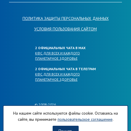
ПОЛИТИКА ЗАЩИТЫ ПЕРСОНАЛЬНЫХ ДАННЫХ
УСЛОВИЯ ПОЛЬЗОВАНИЯ САЙТОМ
2 ОФИЦИАЛЬНЫХ ЧАТА В МАХ
КФС ДЛЯ ВСЕХ И КАЖДОГО
ПЛАНЕТАРНОЕ ЗДОРОВЬЕ
2 ОФИЦИАЛЬНЫХ ЧАТА В ТЕЛЕГРАМ
КФС ДЛЯ ВСЕХ И КАЖДОГО
ПЛАНЕТАРНОЕ ЗДОРОВЬЕ
© 2008-2026
ОФИЦИАЛЬНЫЕ САЙТЫ КОМПАНИИ
На нашем сайте используются файлы cookie. Оставаясь на
ПЛАНЕТА-РЕГИОНОВ.РФ
сайте, вы принимаете
пользовательское соглашение
.
КФС-ПЛАНЕТА-РЕГИОНОВ.РФ
ХЛОРОФИЛЛ-ПЛАНЕТА-РЕГИОНОВ.РФ