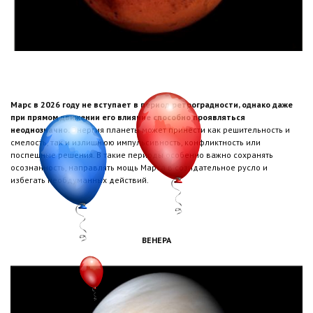
Марс в 2026 году не вступает в период ретроградности, однако даже
при прямом движении его влияние способно проявляться
неоднозначно.
Энергия планеты может принести как решительность и
смелость, так и излишнюю импульсивность, конфликтность или
поспешные решения. В такие периоды особенно важно сохранять
осознанность, направлять мощь Марса в созидательное русло и
избегать необдуманных действий.
ВЕНЕРА