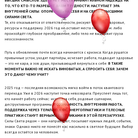
ВЫСШИХ СМЫСЛОВ. ЗДЕСЬ НЕТ МЕСТА ИНФАНТИЛЬНОЙ НАДЕЖДЕ НА
ТО, ЧТО КТО-ТО РАЗРЕШИТ ВАШИ ТРУДНОСТИ. НАСТУПАЕТ ЭРА
ВНУТРЕННЕЙ СИЛЫ: ОПОРА ЛИШЬ НА СЕБЯ И НА СВЯЗЬ С ВЫСШИМИ
СИЛАМИ СВЕТА.
Те, кто отказывается от ответственности, рискуют утратить здоровье,
ресурсы и поддержку. 2026 год не оставит места полумерам: либо
произойдёт глубокое преображение, либо тело не выдержит груза
неосознанности.
Путь к обновлению почти всегда начинается с кризиса. Когда рушатся
привычные устои, уходят партнёры, исчезает работа, подводит здоровье
— это не кара, а зов души, призывающий вернуться к себе.
В ТАКИЕ
МОМЕНТЫ ВАЖНО НЕ ИСКАТЬ ВИНОВАТЫХ, А СПРОСИТЬ СЕБЯ: ЗАЧЕМ
ЭТО ДАНО? ЧЕМУ УЧИТ?
2025 год — последняя возможность мягко войти в поток квантового
перехода. Уже в 2026 наступит точка невозврата. Преуспеет лишь тот,
кто начнёт работу сейчас: исследуя себя, родовые сценарии,
деструктивные программы.
ОСОЗНАННОСТЬ, ВНУТРЕННЯЯ РАБОТА,
ПОДДЕРЖКА ЧЕРЕЗ ТЕРАПИЮ, КФС, ЭНЕРГОПРАКТИКИ И ТЕЛЕСНЫЕ
ПРАКТИКИ СТАНУТ ВЕРНЫМИ СПУТНИКАМИ В ЭТОЙ ПЕРЕЗАГРУЗКЕ.
Силы Света рядом — они направляют, посылают нужных людей, события,
знаки. Однако никто не понесёт нас насильно в светлое будущее. Выбор
всегда остаётся за человеком.