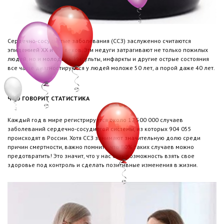
Сердечно-сосудистые заболевания (ССЗ) заслуженно считаются
эпидемией XX и XXI веков. Эти недуги затрагивают не только пожилых
людей, но и молодежь. Инсульты, инфаркты и другие острые состояния
все чаще диагностируются у людей моложе 50 лет, а порой даже 40 лет.
ЧТО ГОВОРИТ СТАТИСТИКА
Каждый год в мире регистрируется около 17 500 000 случаев
заболеваний сердечно-сосудистой системы, из которых 904 055
происходят в России. Хотя ССЗ занимают значительную долю среди
причин смертности, важно помнить, что 80% таких случаев можно
предотвратить! Это значит, что у нас есть возможность взять свое
здоровье под контроль и сделать позитивные изменения в жизни.