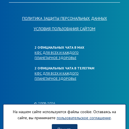
ПОЛИТИКА ЗАЩИТЫ ПЕРСОНАЛЬНЫХ ДАННЫХ
УСЛОВИЯ ПОЛЬЗОВАНИЯ САЙТОМ
2 ОФИЦИАЛЬНЫХ ЧАТА В МАХ
КФС ДЛЯ ВСЕХ И КАЖДОГО
ПЛАНЕТАРНОЕ ЗДОРОВЬЕ
2 ОФИЦИАЛЬНЫХ ЧАТА В ТЕЛЕГРАМ
КФС ДЛЯ ВСЕХ И КАЖДОГО
ПЛАНЕТАРНОЕ ЗДОРОВЬЕ
© 2008-2026
ОФИЦИАЛЬНЫЕ САЙТЫ КОМПАНИИ
На нашем сайте используются файлы cookie. Оставаясь на
ПЛАНЕТА-РЕГИОНОВ.РФ
сайте, вы принимаете
пользовательское соглашение
.
КФС-ПЛАНЕТА-РЕГИОНОВ.РФ
ХЛОРОФИЛЛ-ПЛАНЕТА-РЕГИОНОВ.РФ