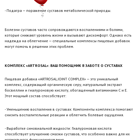
- Подагра — поражение суставов метаболической природы.
Болезни суставов часто сопровождаются воспалениями и болями,
которые снижают уровень жизни и вызывают дискомфорт. Однако есть
надежда на облегчение — специальные комплексы пищевых добавок
могут помочь в решении этих проблем.
КОМПЛЕКС «ARTROSAL»: ВАШ ПОМОЩНИК В ЗАБОТЕ О СУСТАВАХ
Пищевая добавка «ARTROSAL JOINT COMPLEX» — это уникальный
комплекс, содержащий органическую серу, натуральный экстракт
босвеллии и гиалуроновую кислоту, обогащенный витаминами C и E.
Этот мощный состав способствует:
- Уменьшению воспаления в суставах: Компоненты комплекса помогают
снизить воспалительные реакции и облегчить болевые ощущения.
- Выработке синовиальной жидкости: Гиалуроновая кислота
способствует улучшению смазки суставов, что особенно важно для их
нормального функционирования.