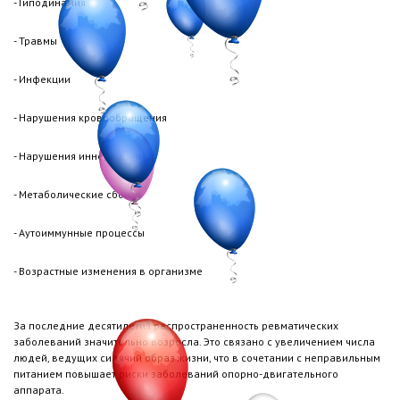
- Гиподинамия
- Травмы
- Инфекции
- Нарушения кровообращения
- Нарушения иннервации
- Метаболические сбои
- Аутоиммунные процессы
- Возрастные изменения в организме
За последние десятилетия распространенность ревматических
заболеваний значительно возросла. Это связано с увеличением числа
людей, ведущих сидячий образ жизни, что в сочетании с неправильным
питанием повышает риски заболеваний опорно-двигательного
аппарата.