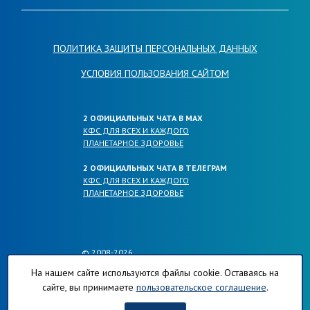
ПОЛИТИКА ЗАЩИТЫ ПЕРСОНАЛЬНЫХ ДАННЫХ
УСЛОВИЯ ПОЛЬЗОВАНИЯ САЙТОМ
2 ОФИЦИАЛЬНЫХ ЧАТА В МАХ
КФС ДЛЯ ВСЕХ И КАЖДОГО
ПЛАНЕТАРНОЕ ЗДОРОВЬЕ
2 ОФИЦИАЛЬНЫХ ЧАТА В ТЕЛЕГРАМ
КФС ДЛЯ ВСЕХ И КАЖДОГО
ПЛАНЕТАРНОЕ ЗДОРОВЬЕ
© 2008-2026
ОФИЦИАЛЬНЫЕ САЙТЫ КОМПАНИИ
На нашем сайте используются файлы cookie. Оставаясь на
ПЛАНЕТА-РЕГИОНОВ.РФ
сайте, вы принимаете
пользовательское соглашение
.
КФС-ПЛАНЕТА-РЕГИОНОВ.РФ
ХЛОРОФИЛЛ-ПЛАНЕТА-РЕГИОНОВ.РФ