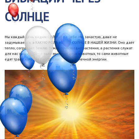
СОЛНЦЕ
Мы каждый день видим СОЛНЦЕ на небе. Но, зачастую, даже не
задумываемся, а КАКУЮ РОЛЬ ИГРАЕТ СОЛНЦЕ В НАШЕЙ ЖИЗНИ. Оно даёт
тепло, согревает Землю. Земля производит растения, а растения служат
для нас пищей. Даже если мы едим мясо животных, то сами животные
едят траву, которая растёт благодаря солнечной энергии.