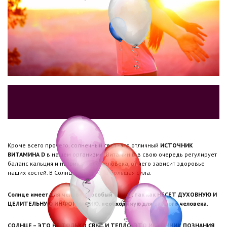
Кроме всего прочего, солнечный свет - это отличный
ИСТОЧНИК
ВИТАМИНА D
в нашем организме. Витамин D в свою очередь регулирует
баланс кальция и натрия в теле человека, от чего зависит здоровье
наших костей. В Солнце заключена большая сила.
Солнце имеет для человека особый смысл, так как НЕСЕТ ДУХОВНУЮ И
ЦЕЛИТЕЛЬНУЮ ИНФОРМАЦИЮ, необходимую для каждого человека.
СОЛНЦЕ – ЭТО НЕ ТОЛЬКО СВЕТ И ТЕПЛО, ЭТО ИСТОЧНИК ПОЗНАНИЯ