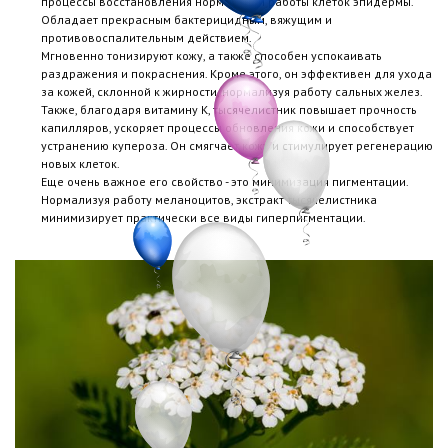
процессы восстановления нормальной работы клеток эпидермы.
Обладает прекрасным бактерицидным, вяжущим и
противовоспалительным действием.
Мгновенно тонизируют кожу, а также способен успокаивать
раздражения и покраснения. Кроме этого, он эффективен для ухода
за кожей, склонной к жирности, нормализуя работу сальных желез.
Также, благодаря витамину К, тысячелистник повышает прочность
капилляров, ускоряет процессы обновления кожи и способствует
устранению купероза. Он смягчает кожу и стимулирует регенерацию
новых клеток.
Еще очень важное его свойство - это минимизация пигментации.
Нормализуя работу меланоцитов, экстракт тысячелистника
минимизирует практически все виды гиперпигментации.