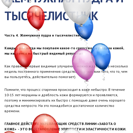
ТЫСЯЧЕЛИСТНИК
Часть 4. Жемчужная пудра и тысячелистник
Каждый раз, когда мы покупаем какое-то средство по уходу за кожей,
мы надеемся на быстрый видимый результат.
Как правило, первые видимые улучшения, можно ждать через несколько
недель постоянного применения средства (при условии того, что то, чем
вы пользуетесь, действительно помогает).
Помните, что процесс старения происходит в коже небыстро. В течение
10-15 лет морщины и дряблость кожи формируются и проявляются,
поэтому и минимизировать их быстро с помощью даже очень хорошего
средства непросто. На это понадобится достаточное количество
времени.
ГЛАВНОЕ ДЕЙСТВИЕ УКРЕПЛЯЮЩИХ СРЕДСТВ ЛИНИИ «ЗАБОТА О
КОЖЕ» - ЭТО ВОССТАНОВЛЕНИЕ УПРУГОСТИ И ЭЛАСТИЧНОСТИ КОЖИ.