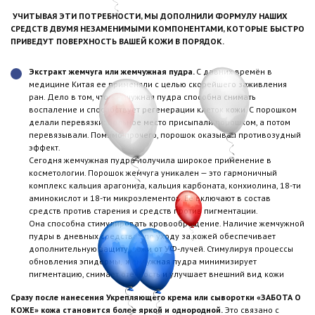
УЧИТЫВАЯ ЭТИ ПОТРЕБНОСТИ, МЫ ДОПОЛНИЛИ ФОРМУЛУ НАШИХ
СРЕДСТВ ДВУМЯ НЕЗАМЕНИМЫМИ КОМПОНЕНТАМИ, КОТОРЫЕ БЫСТРО
ПРИВЕДУТ ПОВЕРХНОСТЬ ВАШЕЙ КОЖИ В ПОРЯДОК.
Экстракт жемчуга или жемчужная пудра.
С давних времён в
медицине Китая ее применяли с целью скорейшего заживления
ран. Дело в том, что жемчужная пудра способна снимать
воспаление и способствует регенерации клеток кожи. С порошком
делали перевязки: больное место присыпали порошком, а потом
перевязывали. Помимо прочего, порошок оказывал противозудный
эффект.
Сегодня жемчужная пудра получила широкое применение в
косметологии. Порошок жемчуга уникален — это гармоничный
комплекс кальция арагонита, кальция карбоната, конхиолина, 18-ти
аминокислот и 18-ти микроэлементов. Её включают в состав
средств против старения и средств против пигментации.
Она способна стимулировать кровообращение. Наличие жемчужной
пудры в дневных средствах по уходу за кожей обеспечивает
дополнительную защиту кожи от УФ-лучей. Стимулируя процессы
обновления эпидермы, жемчужная пудра минимизирует
пигментацию, снимает отечность и улучшает внешний вид кожи
Сразу после нанесения Укрепляющего крема или сыворотки «ЗАБОТА О
КОЖЕ» кожа становится более яркой и однородной.
Это связано с