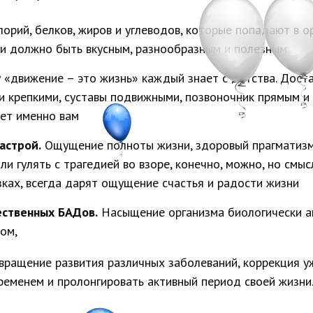
лорий, белков, жиров и углеводов, которые попадают в 
 и должно быть вкусным, разнообразным и полезным
у «движение – это жизнь» каждый знает с детства. Дост
крепкими, суставы подвижными, позвоночник прямым и т.
дет именно вам
астрой.
Ощущение полноты жизни, здоровый прагматизм
и гулять с трагедией во взоре, конечно, можно, но смы
зках, всегда дарят ощущение счастья и радости жизни
ественных БАДов.
Насыщение организма биологически а
ом,
твращение развития различных заболеваний, коррекция 
ременем и пролонгировать активный период своей жизни