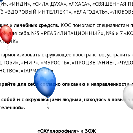
НКИ», «ИНДИ», «СИЛА ДУХА», «ЛХАСА», «СВЯЩЕННАЯ 
13 «ЗДОРОВЫЙ ИНТЕЛЛЕКТ», «БЛАГОДАТЬ», «ЛЮБОВЬ
ких и лечебных средств.
КФС помогают специалистам п
защитой для себя. №5 «РЕАБИЛИТАЦИОННЫЙ», №6 и 7 
АТНИК».
армонизировать окружающее пространство, устранить 
Д ГОБИ», «МИР», «МУРОСТЬ», «ПРОЦВЕТАНИЕ», «ЧУД
СТВО», «ГАРМОНИЯ».
ирайте для себя согласно описанию и направленности 
 собой и с окружающими людьми, находясь в новых эн
селенной».
«
OXY
хлорофилл» и ЗОЖ