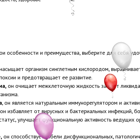
ои особенности и преимущества, выберите для себя удо
насыщает организм синглетным кислородом, выравнивае
поксии и предотвращает ее развитие.
ма,
он очищает межклеточную жидкость за счет ликвидац
ганизма.
а
, он является натуральным иммунорегулятором и актив
он избавляет от вирусных и бактериальных инфекций, б
статус, улучшает функциональную активность ведущих о
е,
он способствует гибели дисфункциональных, патологич