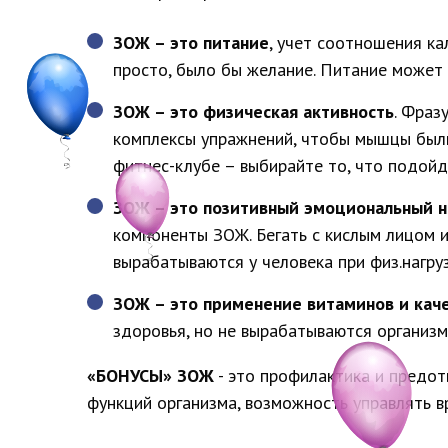
ЗОЖ – это питание
, учет соотношения ка
просто, было бы желание. Питание может
ЗОЖ – это физическая активность
. Фраз
комплексы упражнений, чтобы мышцы были 
фитнес-клубе – выбирайте то, что подой
ЗОЖ – это позитивный эмоциональный н
компоненты ЗОЖ. Бегать с кислым лицом ил
вырабатываются у человека при физ.нагру
ЗОЖ – это применение витаминов и кач
здоровья, но не вырабатываются организм
«БОНУСЫ» ЗОЖ
- это профилактика и предо
функций организма, возможность управлять в