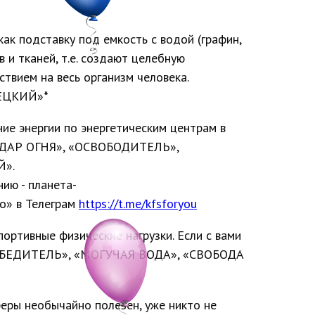
ак подставку под емкость с водой (графин,
 и тканей, т.е. создают целебную
вием на весь организм человека.
РЕЦКИЙ»
*
е энергии по энергетическим центрам в
 «ДАР ОГНЯ», «ОСВОБОДИТЕЛЬ»,
Й».
ию - планета-
го» в Телеграм
https://t.me/kfsforyou
портивные физические нагрузки. Если с вами
«ПОБЕДИТЕЛЬ», «МОГУЧАЯ ВОДА», «СВОБОДА
феры необычайно полезен, уже никто не