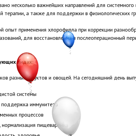
ано несколько важнейших направлений для системного 
й терапии, а также для поддержки в физиологических г
й опыт применения хлорофилла при коррекции разнообра
азований, для восстановления в послеоперационный пер
ующих видах:
ков разных фруктов и овощей. На сегодняшний день вып
дистой системы
и поддержка иммунитета
бменных процессов
, нормализация пищеварения
одость, здоровье