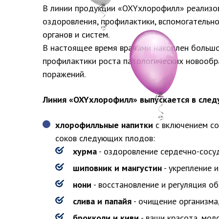
В линии продукции «OXYхлорофилл» реализов
оздоровления, профилактики, вспомогательно
органов и систем.
В настоящее время врачами накоплен большо
профилактики роста патологических новообр
поражений.
Линия «OXYхлорофилл» выпускается в след
хлорофилльные напитки
с включением со
соков следующих плодов:
хурма
- оздоровление сердечно-сосу
шиповник и мангустин
- укрепление 
нони
- восстановление и регуляция о
слива и папайя
- очищение организма
брокколи и киви
- ваши красота, мол