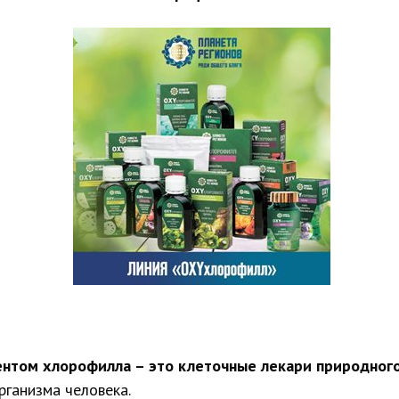
нтом хлорофилла – это клеточные лекари природног
рганизма человека.