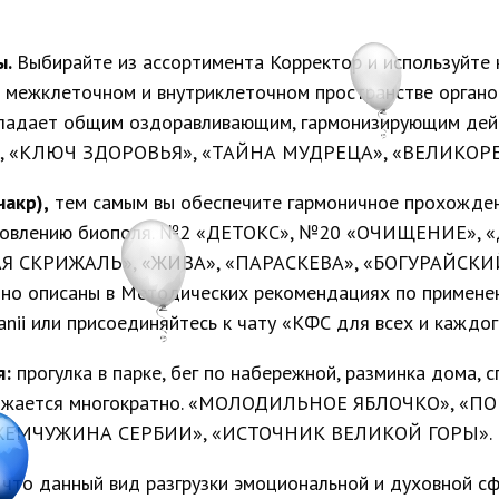
ы.
Выбирайте из ассортимента Корректор и используйте к
 в межклеточном и внутриклеточном пространстве органов
ладает общим оздоравливающим, гармонизирующим дейст
, «КЛЮЧ ЗДОРОВЬЯ», «ТАЙНА МУДРЕЦА», «ВЕЛИКО
акр),
тем самым вы обеспечите гармоничное прохождени
тановлению биополя. №2 «ДЕТОКС», №20 «ОЧИЩЕНИЕ»,
 СКРИЖАЛЬ», «ЖИВА», «ПАРАСКЕВА», «БОГУРАЙСКИ
бно описаны в Методических рекомендациях по применен
panii или присоединяйтесь к чату «КФС для всех и каждо
я:
прогулка в парке, бег по набережной, разминка дома, с
 умножается многократно. «МОЛОДИЛЬНОЕ ЯБЛОЧКО», 
ЖЕМЧУЖИНА СЕРБИИ», «ИСТОЧНИК ВЕЛИКОЙ ГОРЫ».
 что данный вид разгрузки эмоциональной и духовной с