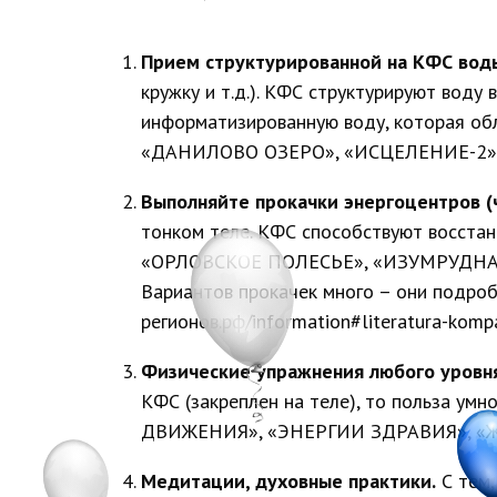
Прием структурированной на КФС вод
кружку и т.д.). КФС структурируют воду
информатизированную воду, которая об
«ДАНИЛОВО ОЗЕРО», «ИСЦЕЛЕНИЕ-2»
Выполняйте прокачки энергоцентров (ч
тонком теле. КФС способствуют восс
«ОРЛОВСКОЕ ПОЛЕСЬЕ», «ИЗУМРУДНАЯ
Вариантов прокачек много – они подро
регионов.рф/information#literatura-kom
Физические упражнения любого уровн
КФС (закреплен на теле), то польза
ДВИЖЕНИЯ», «ЭНЕРГИИ ЗДРАВИЯ», «
Медитации, духовные практики.
С тем,