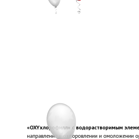
«OXYхлорофилл» с водорастворимым элеме
направление в оздоровлении и омоложении о