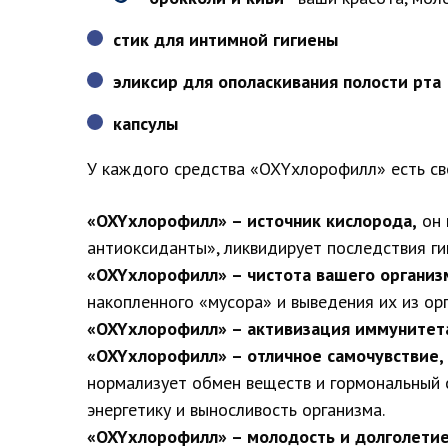
стик для интимной гигиены
эликсир для ополаскивания полости рта
капсулы
У каждого средства «OXYхлорофилл» есть св
«OXYхлорофилл» – источник кислорода,
он 
антиоксиданты», ликвидирует последствия ги
«
OXY
хлорофилл» – чистота вашего организ
накопленного «мусора» и выведения их из ор
«OXYхлорофилл» – активизация иммунитет
«OXYхлорофилл» – отличное самочувствие,
нормализует обмен веществ и гормональный 
энергетику и выносливость организма.
«OXYхлорофилл» – молодость и долголети