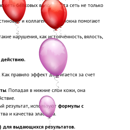
 сеть белковых волокон. Эта сеть не только
стиновые и коллагеновые волокна помогают
акие нарушения, как истончённость, вялость,
 действию.
. Как правило эффект достигается за счет
оты
. Попадая в нижние слои кожи, она
ствие.
ый результат, используют
формулы с
ва и качества эластина.
) для выдающихся результатов.