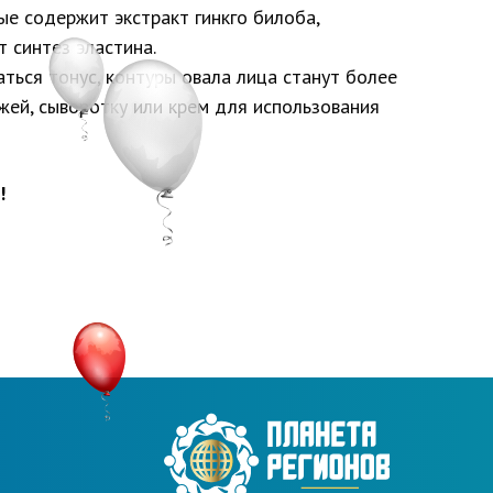
е содержит экстракт гинкго билоба,
 синтез эластина.
ься тонус, контуры овала лица станут более
жей, сыворотку или крем для использования
!