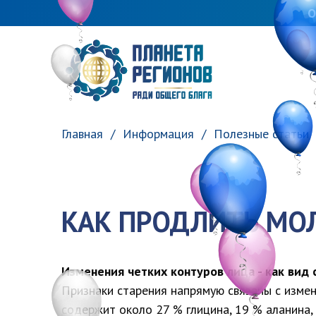
О
ПЛАНЕТА РЕГИОНОВ
Главная
Информация
Полезные статьи
КАК ПРОДЛИТЬ МО
Изменения четких контуров лица - как вид с
Признаки старения напрямую связаны с измен
содержит около 27 % глицина, 19 % аланина,