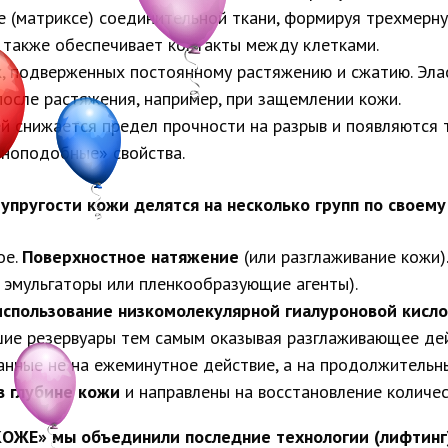
(матриксе) соединительной ткани, формируя трехмерную
о также обеспечивает контакты между клетками.
, подверженных постоянному растяжению и сжатию. Эла
осле растяжения, например, при защемлении кожи.
й снижается предел прочности на разрыв и появляются т
иноподобные» свойства.
упругости кожи делятся на несколько групп по своему
ое.
Поверхностное натяжение
(или разглаживание кожи)
 эмульгаторы или пленкообразующие агенты).
использование низкомолекулярной гиалуроновой кисл
шие резервуары тем самым оказывая разглаживающее дей
анные не на ежеминутное действие, а на продолжительн
в глубине кожи
и направлены на восстановление количест
ОЖЕ» мы объединили последние технологии (лифтинг