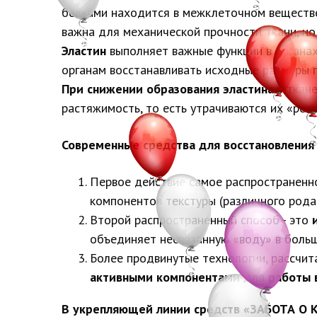
белками находится в межклеточном веществе 
важна для механической прочности ткани, н
Эластин
выполняет важные функции в органах
органам восстанавливать исходные размеры п
При снижении образования эластина
у ткане
растяжимость, то есть утрачиваются их «рез
Современные средства для восстановления 
Первое действие самое распространенн
компонентов текстуры (различного рода
Второй распространенный способ - это
объединяет несвязанную «воду» в боль
Более продвинутые технологии, рассчит
активными компонентами для работы 
В укрепляющей линии средств «ЗАБОТА О К