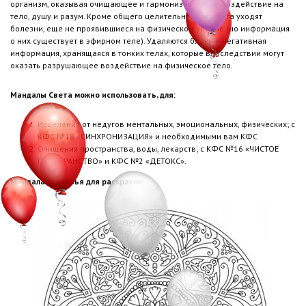
организм, оказывая очищающее и гармонизирующее воздействие на
тело, душу и разум. Кроме общего целительного эффекта уходят
болезни, еще не проявившиеся на физическом уровне (но информация
о них существует в эфирном теле). Удаляются блоки и негативная
информация, хранящаяся в тонких телах, которые впоследствии могут
оказать разрушающее воздействие на физическое тело.
Мандалы Света можно использовать, для:
Исцеления от недугов ментальных, эмоциональных, физических; с
КФС №18 «СИНХРОНИЗАЦИЯ» и необходимыми вам КФС
Очищения пространства, воды, лекарств; с КФС №16 «ЧИСТОЕ
ПРОСТРАНСТВО» и КФС №2 «ДЕТОКС».
Мандала здоровья для раскраски: