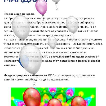
Исцеляющие мандалы.
Изображения мандал можно встретить у разных народов в разных
культурах: на китайских бронзовых зеркалах, на бубнах сибирских
шаманов, в схемах лабиринтов, в архитектурных композициях. Люди
верили, что такие рисунки оберегают, спасают и исцеляют их. Сначала
кажется, что мандала — просто красивая картинка.
Но позже понимаешь, что это целое искусство. Работая с таким рисунком,
учишься его расшифровывать, а благодаря этому — лучше понимать себя,
избавляться от ненужных мыслей. Становишься спокойнее, меньше
нервничаешь, осознаешь, что жизнь уникальна с множеством
возможностей.
Применение КФС с визуализацией мандалы усиливает
многократно эффект исцеления, за счет воздействия формы и цветов
мандалы.
Мандала здоровья и исцеления
: КФС используем те, которые вам в
данный момент необходимы для оздоровления.