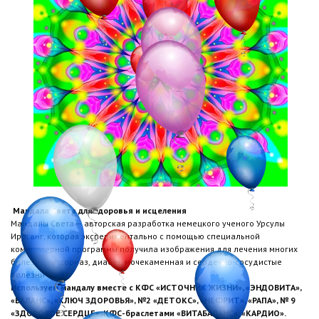
Мандала Света для здоровья и исцеления
Мандалы Света — авторская разработка немецкого ученого Урсулы
Иррганг, которая экспериментально с помощью специальной
компьютерной программы получила изображения для лечения многих
болезней (псориаз, диабет, мочекаменная и сердечно-сосудистые
болезни и др).
Используем мандалу вместе с КФС «ИСТОЧНИК ЖИЗНИ», «ЭНДОВИТА»,
«БАЛАНС», «КЛЮЧ ЗДОРОВЬЯ», №2 «ДЕТОКС», «НЕФРИТ», «РАПА», № 9
«ЗДОРОВОЕ СЕРДЦЕ», КФС-браслетами «ВИТАБАЛАНС», «КАРДИО».