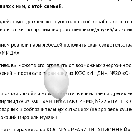
иях с ним, с этой семьей.
одействуют, разрешают пускать на свой корабль кого-то 
дворяют хитро проникших родственников/друзей/знакомы
ием роз или пары лебедей положить скан свидетельства
РАМИДА»
иве, вы можете его оградить от возможных энерго-инфо
новений – поставьте пирамидку из КФС «ИНДИ», №20 
я «зажигалкой» и может обратить внимание на других м
 пирамидку из КФС «АНТИКАТАКЛИЗМ», №22 «ПУТЬ К
оварных и соблазнительных ситуациях (не зря ведь суще
вокаций мира или мужчин
ь, поможет пирамидка из КФС №5 «РЕАБИЛИТАЦИОННЫ