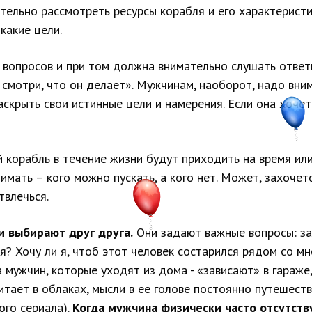
ельно рассмотреть ресурсы корабля и его характеристики
какие цели.
о вопросов и при том должна внимательно слушать ответ
, смотри, что он делает». Мужчинам, наоборот, надо вни
скрыть свои истинные цели и намерения. Если она хочет
й корабль в течение жизни будут приходить на время ил
мать – кого можно пускать, а кого нет. Может, захочет
твлечься.
и выбирают друг друга.
Они задают важные вопросы: за
ся? Хочу ли я, чтоб этот человек состарился рядом со м
мужчин, которые уходят из дома - «зависают» в гараже,
витает в облаках, мысли в ее голове постоянно путешест
ого сериала).
Когда мужчина физически часто отсутству