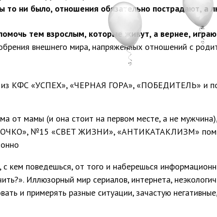
ы то ни было, отношения обязательно пострадают, а л
омочь тем взрослым, которые живут, а вернее, играют
добрения внешнего мира, напряженных отношений с родит
у из КФС «УСПЕХ», «ЧЕРНАЯ ГОРА», «ПОБЕДИТЕЛЬ» и по
 от мамы (и она стоит на первом месте, а не мужчина),
КО», №15 «СВЕТ ЖИЗНИ», «АНТИКАТАКЛИЗМ» помогут 
ионно
, с кем поведешься, от того и наберешься информацион
ить?». Иллюзорный мир сериалов, интернета, неэкологич
ровать и примерять разные ситуации, зачастую негативны