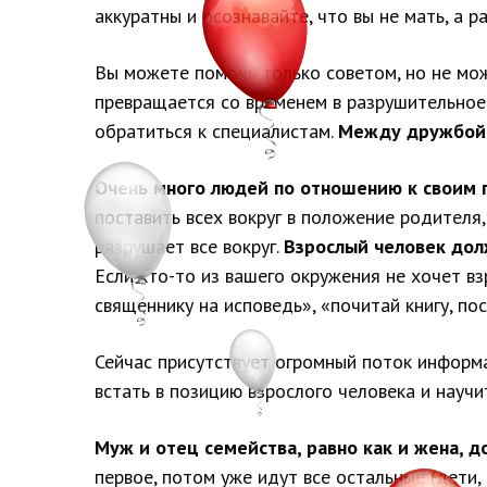
аккуратны и осознавайте, что вы не мать, а 
Вы можете помочь только советом, но не мож
превращается со временем в разрушительное
обратиться к специалистам.
Между дружбой и
Очень много людей по отношению к своим 
поставить всех вокруг в положение родителя, 
разрушает все вокруг.
Взрослый человек долж
Если кто-то из вашего окружения не хочет взр
священнику на исповедь», «почитай книгу, по
Сейчас присутствует огромный поток информа
встать в позицию взрослого человека и науч
Муж и отец семейства, равно как и жена, до
первое, потом уже идут все остальные (дети,