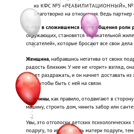
из КФС №5 «РЕАБИЛИТАЦИОННЫЙ», №19 «А
благотворно на отношения. Ведь партнер 
Часто в сложившемся кругу общения роли р
окружающих, становятся «плакательной жилетк
спасателей», которые бросают все свои дела
Женщина
, набравшись негатива от своих под
радость близким. У нее не «горит» взгляд, 
будет раздражать, и он начнет доставать из 
того, чтобы быть с ней на связи.
Мужчины
, как правило, отодвигают в сторон
машину, строить дом, чинить забор или санте
Увы, это отголоски детских психологических 
подругу, то играете роль матери подруги, т