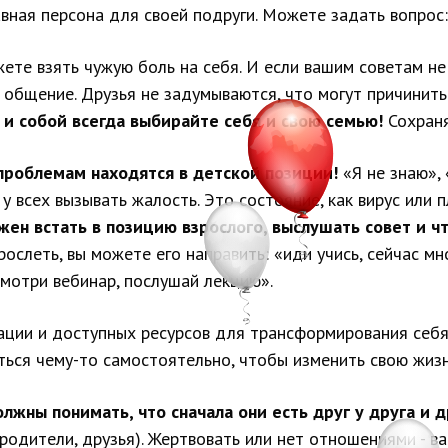
равная персона для своей подруги. Можете задать вопрос
ете взять чужую боль на себя. И если вашим советам не
 общение. Друзья не задумываются, что могут причинит
 собой всегда выбирайте себя и свою семью!
Сохраня
проблемам находятся в детской позиции!
«Я не знаю», 
у всех вызывать жалость. Это состояние, как вирус или 
ен встать в позицию взрослого, выслушать совет и ч
ослеть, вы можете его направить: «иди учись, сейчас мно
смотри вебинар, послушай лекцию».
ции и доступных ресурсов для трансформирования себя, 
иться чему-то самостоятельно, чтобы изменить свою жиз
лжны понимать, что сначала они есть друг у друга и д
 родители, друзья). Жертвовать или нет отношениями - в