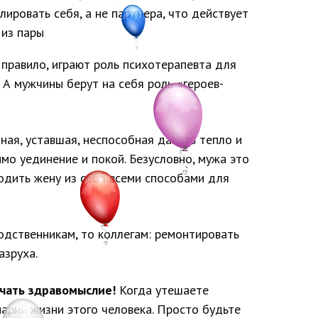
ать себя, а не партнера, что действует
 из пары
правило, играют роль психотерапевта для
 А мужчины берут на себя роль «героев-
ная, уставшая, неспособная давать тепло и
мо уединение и покой. Безусловно, мужа это
водить жену из себя всеми способами для
родственникам, то коллегам: ремонтировать
азруха.
чать здравомыслие!
Когда утешаете
нарий жизни этого человека. Просто будьте