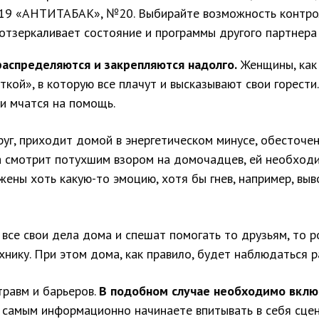
НТИТАБАК», №20. Выбирайте возможность контролиров
отзеркаливает состояние и программы другого партнера
аспределяются и закрепляются надолго.
Женщины, как 
ой», в которую все плачут и высказывают свои горести.
 и мчатся на помощь.
руг, приходит домой в энергетическом минусе, обесточен
она смотрит потухшим взором на домочадцев, ей необходи
жены хоть какую-то эмоцию, хотя бы гнев, например, вы
у все свои дела дома и спешат помогать то друзьям, то 
хнику. При этом дома, как правило, будет наблюдаться р
травм и барьеров.
В подобном случае необходимо вклю
ем самым информационно начинаете впитывать в себя сце