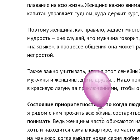
плавание на всю жизнь. Женщине важно внимат
капитан управляет судном, куда держит курс, 
Поэтому женщина, как правило, задает мног
мудрость – «не слушай, что мужчина говорит
«на языке», в процессе общения она может ра
непростой.
Также важно учитывать, что на этот семейны
мужчины и женщины, дети, друзья… Надо пони
в красивую лагуну за приключениями, чтобы о
Состояние приоритетности – это когда люд
я рядом с ним прожить всю жизнь, состарить
понимать. Ведь женщины часто обижаются на 
хоть и находится сама в квартире, но часто 
на маникюр, когда выйдет новая серия любим