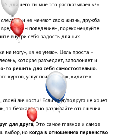
: «А для чего ты мне это рассказываешь?»
 следуют и не меняют свою жизнь, дружба
ь вред таким поведением, порекомендуйте
йте внутри себя радость для них.
«я не могу», «я не умею». Цель проста –
плесень, которая разъедает, заполоняет и
то-то решить для себя самостоятельно.
го курсов, услуг психологов», «идите к
своей личности! Если друг/подруга не хочет
нь, то безжалостно разрывайте отношения.
руг для друга.
Это самое главное и самое
аш выбор, но
когда в отношениях первенство