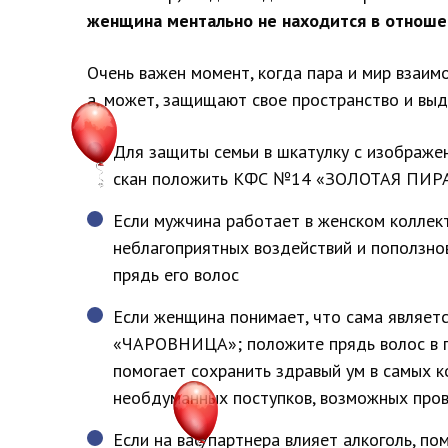
женщина ментально не находится в отношен
Очень важен момент, когда пара и мир взаим
а, может, защищают свое пространство и вы
Для защиты семьи в шкатулку с изображен
скан положить КФС №14 «ЗОЛОТАЯ ПИ
Если мужчина работает в женском коллект
неблагоприятных воздействий и пополз
прядь его волос
Если женщина понимает, что сама являетс
«ЧАРОВНИЦА»; положите прядь волос в
помогает сохранить здравый ум в самых к
необдуманных поступков, возможных про
Если на вас/партнера влияет алкогол