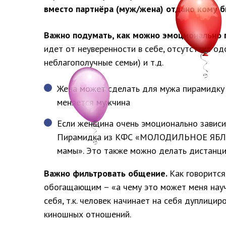
вместо партнёра (муж/жена) отдано кому б
Важно подумать, как можно эмоционально п
идет от неуверенности в себе, отсутствия о
неблагополучные семьи) и т.д.
Жена может сделать для мужа пирамидк
меняется мужчина
Если женщина очень эмоционально зависима
Пирамидка из КФС «МОЛОДИЛЬНОЕ ЯБЛОЧ
мамы». Это также можно делать дистанц
Важно фильтровать общение.
Как говорится
обогащающим – «а чему это может меня науч
себя, т.к. человек начинает на себя дуплици
киношных отношений.