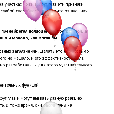
а участках кожи вокруг глаз эти признаки
ее слабой способностью к защите от внешних
, пренебрегая полноценной программой, а
ошо и молодо, как могла бы!
стных загрязнений.
Делать это необходимо
чего не мешало, и его эффективность была
ьно разработанных для этого чувствительного
нительных функций.
уг глаз и могут вызвать разную реакцию
ь. В тоже время, они рассчитаны на