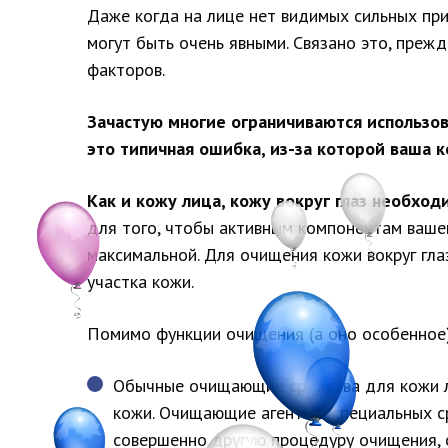
Даже когда на лице нет видимых сильных приз
могут быть очень явными. Связано это, прежд
факторов.
Зачастую многие ограничиваются использов
это типичная ошибка, из-за которой ваша к
Как и кожу лица, кожу вокруг глаз необхо
для того, чтобы активным компонентам вашег
максимальной. Для очищения кожи вокруг гла
участка кожи.
Помимо функции очищения (а оно особенное)
Обычные очищающие средства для кожи ли
кожи. Очищающие агенты в специальных ср
совершенно другую процедуру очищения,