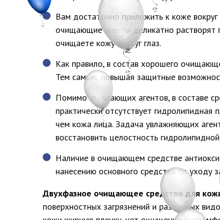
Вам достаточно приложить к коже вокруг 
очищающие агенты деликатно растворят по
очищаете кожу вокруг глаз.
Как правило, в состав хорошего очищающе
Тем самым, повышая защитные возможнос
Помимо очищающих агентов, в составе ср
практически отсутствует гидролипидная пл
чем кожа лица. Задача увлажняющих аген
восстановить целостность гидролипидной п
Наличие в очищающем средстве антиоксид
нанесению основного средства по уходу з
Двухфазное очищающее средство для кожи
поверхностных загрязнений и различных видо
кожи жирную пленку, нет ощущения дискомфо