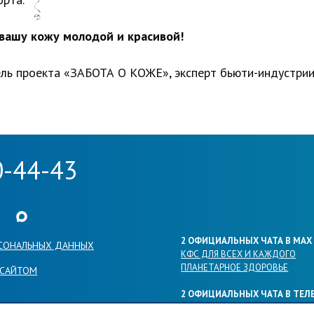
вашу кожу молодой и красивой!
ль проекта «ЗАБОТА О КОЖЕ», эксперт бьюти-индустри
0-44-43
пу во VKontakte
 канал в Youtube
а нашу группу в Одноклассниках
ылка на наш канал в Telegram
Ссылка на наш канал в MAX
2 ОФИЦИАЛЬНЫХ ЧАТА В МАХ
СОНАЛЬНЫХ ДАННЫХ
КФС ДЛЯ ВСЕХ И КАЖДОГО
ПЛАНЕТАРНОЕ ЗДОРОВЬЕ
 САЙТОМ
2 ОФИЦИАЛЬНЫХ ЧАТА В ТЕЛ
КФС ДЛЯ ВСЕХ И КАЖДОГО