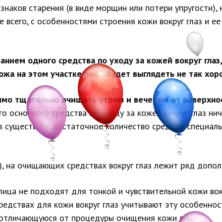
наков старения (в виде морщин или потери упругости), н
е всего, с особенностями строения кожи вокруг глаз и 
анием одного средства по уходу за кожей вокруг глаз
ожа на этом участке лица будет выглядеть не так хор
димо тщательно очищать утром и вечером от поверхно
о основного средства по уходу за кожей вокруг глаз ни
з существует достаточное количество средств, специал
, на очищающих средствах вокруг глаз лежит ряд допол
ца не подходят для тонкой и чувствительной кожи вокр
едствах для кожи вокруг глаз учитывают эту особенност
 отличающуюся от процедуры очищения кожи лица.