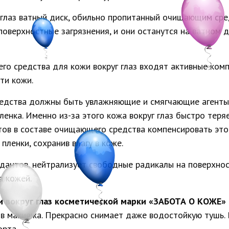
глаз ватный диск, обильно пропитанный очищающим сред
верхностные загрязнения, и они останутся на ватном д
го средства для кожи вокруг глаз входят активные ком
ти кожи.
едства должны быть увлажняющие и смягчающие агенты. 
енка. Именно из-за этого кожа вокруг глаз быстро теряет
тов в составе очищающего средства компенсировать это
ленки, сохранив влагу в коже.
антов, нейтрализует свободные радикалы на поверхности
а кожей.
 вокруг глаз косметической марки «ЗАБОТА О КОЖЕ»
в макияжа. Прекрасно снимает даже водостойкую тушь. В
рта.