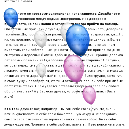
что такое бывает.
Дружба – это не просто эмоциональная привязанность
.
Дружба – это
взаимоотношения между людьми, построенные на доверии и
преданности, на понимании и готовности всегда прийти на помощь.
Обязательные признаки дружбы, на мой взгляд, - взаимность, доверие и
терпение. Да, порой дружат разные по характеру и возрасту люди.… Но
их, как правило, объединяют одинаковые жизненные ценности. Более
того, настоящий друг, его присутствие в твоей жизни, помогает нам
высветить свои собственные ценности. Вот недавний пример. На днях
смотрела интересный и очень добрый фильм «Хайди». Героиня, девочка
лет восьми по имени Хайди обрела друга в лице старенькой бабушки,
которая перед смертью сказала девочке: «У тебя есть дар - сближаться с
людьми, помогать им, но люди могут воспользоваться этим, и ты можешь
лишиться этого дара. Обещай мне, как бы это ни было трудно, заглянуть
в свою душу и разобраться, кто ты. И оставаться верной себе при любых
обстоятельствах». А Вам удается оставаться верными себе при любых
обстоятельствах? А у Вас есть друзья, которые поддерживают Вас в
этом?
Кто твои друзья?
Вот, например… Ты сам себе кто? Друг? Да, очень
важно чувствовать в себе свою божественную искру и не предавать
самого себя. Это значит не терять контакт с самим собою
. Быть себе
лучшим другом.
Принимать себя, любить, уважать… И это вовсе не эгоизм,