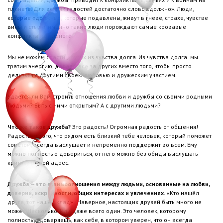
планете. Для всяких гадостей достаточно слово «должно». Люди,
которые «должны», которые подавлены, живут в гневе, страхе, чувстве
вины и стыда, именно такие люди порождают самые кровавые
конфликты на планете.
Мы не можем спасти других из чувства долга. Из чувства долга мы
тратим энергию, делаем все за других вместо того, чтобы просто
делиться с другими своею любовью и дружеским участием.
Удается ли Вам строить отношения любви и дружбы со своими родными
людьми? Быть с ними открытым? А с другими людьми?
Что же такое дружба?
Это радость! Огромная радость от общения!
Радость от того, что рядом есть близкий тебе человек, который поможет
советом, всегда выслушает и непременно поддержит во всем. Ему
можно полностью довериться, от него можно без обиды выслушать
критику в свой адрес.
Дружба — это взаимоотношения между людьми, основанные на любви,
доверии, искренности, общих интересах и увлечениях.
«Кто нашёл
друга, тот нашёл клад». Наверное, настоящих друзей быть много не
может. Несколько. Или даже всего один. Это человек, которому
полностью доверяешь, как себе, в котором уверен, что он всегда