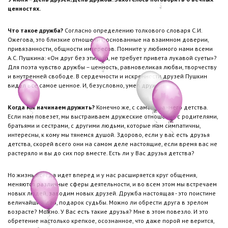
ценностях.
Что такое дружба?
Согласно определению толкового словаря С.И.
Ожегова, это близкие отношения, основанные на взаимном доверии,
привязанности, общности интересов. Помните у любимого нами всеми
А.С. Пушкина: «Он друг без этикета, не требует привета лукавой суеты»?
Для поэта чувство дружбы – ценность, равновеликая любви, творчеству
и внутренней свободе. В сердечности и искренности друзей Пушкин
видел все самое ценное. И, безусловно, умел дружить.
Когда мы начинаем дружить?
Конечно же, с самого раннего детства.
Если нам повезет, мы выстраиваем дружеские отношения с родителями,
братьями и сестрами, с другими людьми, которые нам симпатичны,
интересны, к кому мы тянемся душой. Здорово, если у вас есть друзья
детства, скорей всего они на самом деле настоящие, если время вас не
растеряло и вы до сих пор вместе. Есть ли у Вас друзья детства?
Но жизнь всегда идет вперед и у нас расширяется круг общения,
меняются различные сферы деятельности, и во всем этом мы встречаем
новых людей, заводим новых друзей. Дружба настоящая - это поистине
величайший дар, подарок судьбы. Можно ли обрести друга в зрелом
возрасте? Можно. У Вас есть такие друзья? Мне в этом повезло. И это
обретение настолько крепкое, осознанное, что даже порой не верится,