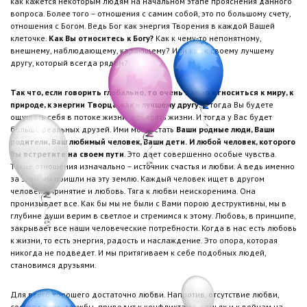
как кажется некоторым людям на начальном этапе прояснения данного
вопроса. Более того – отношения с самим собой, это по большому счету,
отношения с Богом. Ведь Бог как энергия Творения в каждой Вашей
клеточке.
Как Вы относитесь к Богу?
Как к чему-то непонятному,
внешнему, наблюдающему, карающему? Или как к своему лучшему
другу, который всегда рядом?
Так что, если говорить глобально, то очень важно относиться к миру, к
природе, к энергии Творца, как к лучшему другу.
И тогда Вы будете
ощущать себя в потоке жизни, доверять жизни. И тогда у Вас будет
больше реальных друзей. Ими могут стать
Ваши родные люди, Ваши
родители, Ваш любимый человек, Ваши дети.
И любой человек, которого
Вы встретите на своем пути
. Это дает совершенно особые чувства.
Такие отношения изначально – источник счастья и любви. А ведь именно
за этим мы пришли на эту землю. Каждый человек ищет в другом
человеке принятие и любовь. Тяга к любви неискоренима. Она
пронизывает все. Как бы мы не были с Вами порою деструктивны, мы в
глубине души верим в светлое и стремимся к этому. Любовь, в принципе,
закрывает все наши человеческие потребности. Когда в нас есть любовь
к жизни, то есть энергия, радость и наслаждение. Это опора, которая
никогда не подведет. И мы притягиваем к себе подобных людей,
становимся друзьями.
Для всего хорошего достаточно любви. Напротив, отсутствие любви,
сострадания, дружбы приводит к конфликтам в семьях и к войнам на