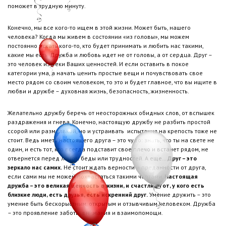
поможет в трудную минуту.
Конечно, мы все кого-то ищем в этой жизни. Может быть, нашего
человека? Когда мы живем в состоянии «из головы», мы можем
постоянно искать кого-то, кто будет принимать и любить нас такими,
какие мы есть. Дружба и любовь идет не от головы, а от сердца. Друг –
это человек из реки Ваших ценностей. И если оставить в покое
категории ума, а начать ценить простые вещи и почувствовать свое
место рядом со своим человеком, то это и будет главное, что вы ищите в
любви и дружбе – духовная жизнь, безопасность, жизненность.
Желательно дружбу беречь от неосторожных обидных слов, от вспышек
раздражения и гнева. Конечно, настоящую дружбу не разбить простой
ссорой или размолвкой, но и устраивать испытания на крепость тоже не
стоит. Ведь иметь настоящего друга – это чудо: знать, что ты на свете не
один, и есть тот, кто всегда подставит свое плечо и встанет рядом, не
отвернется перед лицом беды или трудностей. А еще…
Друг – это
зеркало нас самих.
Не стоит ждать верности и преданности от друга,
если сами мы не можем похвастаться такими чертами.
Настоящая
дружба – это великая ценность в жизни, и счастлив тот, у кого есть
близкие люди, есть друзья, есть искренний друг.
Умение дружить – это
умение быть бескорыстным, открытым и отзывчивым человеком. Дружба
– это проявление заботы, внимания и взаимопомощи.