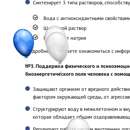
Синтезирует 3 типа растворов, способств
Вода с антиоксидантными свойствам
Щелочной раствор
Гипохлорит натрия
Подробнее вы можете ознакомиться с инфор
№3. Поддержка физического и психоэмоцио
биоэнергетического поля человека с помо
Защищают организм от вредного действи
фактором окружающей среды, от агрессивн
Структурируют воду в межклеточном и вну
которая обладает общим оздоравливающи
Регулируют работу систем внутренних ор