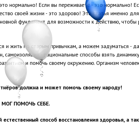
 это нормально! Если вы переживаете - это нормально! Е
ство своей жизни - это здорово! Эта статья именно для
новной фундамент для возможности к действию, чтобы ра
я и жить по старым привычкам, а можем задуматься - д
н, самоизоляция - рациональные способы взять динамик
развитием и помочь своему окружению. Организм челове
тнёров должна и может помочь своему народу!
 МОГ ПОМОЧЬ СЕБЕ.
естественный способ восстановления здоровья, а та