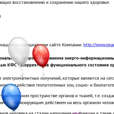
ую­щих восстановлению и сохранению нашего здоровья:
и
мацией на официальном сайте Компании:
http://www.пла
нального здоровья организма энерго-информационны
щью КФС – Корректоров функционального состояния ор
я электромагнитных излучений, которые являются на 
ого воздействия геопатогенных зон, социо- и биопатог
триклеточном пространстве органов и тканей, т.е. созд
м, гармонизирующим действием на весь организм челов
ганов человека на стадии нарушения их функции и таки