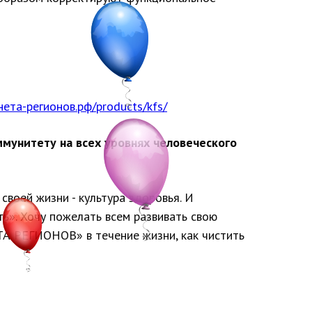
нета-регионов.рф/products/kfs/
мунитету на всех уровнях человеческого
воей жизни - культура здоровья. И
ть». Хочу пожелать всем развивать свою
ТА РЕГИОНОВ» в течение жизни, как чистить