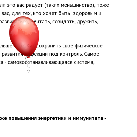
сли это вас радует (таких меньшинство), тоже
 вас, для тех, кто хочет быть здоровым и
звиваться, мечтать, созидать, дружить,
альше что? Как сохранить свое физическое
у развития инфекции под контроль. Самое
ка - самовосстанавливающаяся система,
кже повышения энергетики и иммунитета -