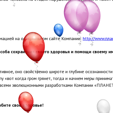
мацией на официальном сайте Компании:
http://www.пла
соба сохранения своего здоровья и помощи своему им
ивное, оно свойственно широте и глубине осознанности с
у «вот когда гром грянет, тогда и начнем меры принима
ся всеми эволюционными разработками Компании «ПЛАНЕ
юбите свое здоровье!