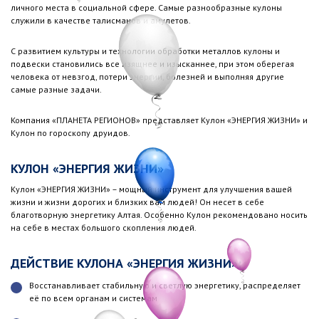
личного места в социальной сфере. Самые разнообразные кулоны
служили в качестве талисманов и амулетов.
С развитием культуры и технологии обработки металлов кулоны и
подвески становились все изящнее и изысканнее, при этом оберегая
человека от невзгод, потери энергии, болезней и выполняя другие
самые разные задачи.
Компания «ПЛАНЕТА РЕГИОНОВ» представляет Кулон «ЭНЕРГИЯ ЖИЗНИ» и
Кулон по гороскопу друидов.
КУЛОН «ЭНЕРГИЯ ЖИЗНИ»
Кулон «ЭНЕРГИЯ ЖИЗНИ» – мощный инструмент для улучшения вашей
жизни и жизни дорогих и близких вам людей! Он несет в себе
благотворную энергетику Алтая. Особенно Кулон рекомендовано носить
на себе в местах большого скопления людей.
ДЕЙСТВИЕ КУЛОНА «ЭНЕРГИЯ ЖИЗНИ»:
Восстанавливает стабильную и светлую энергетику, распределяет
её по всем органам и системам