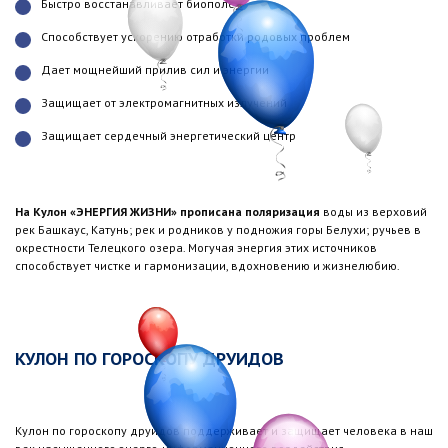
Быстро восстанавливает биополе
Способствует ускорению отработки родовых проблем
Дает мощнейший прилив сил и энергии
Защищает от электромагнитных излучений
Защищает сердечный энергетический центр
На Кулон «ЭНЕРГИЯ ЖИЗНИ» прописана поляризация
воды из верховий
рек Башкаус, Катунь; рек и родников у подножия горы Белухи; ручьев в
окрестности Телецкого озера. Могучая энергия этих источников
способствует чистке и гармонизации, вдохновению и жизнелюбию.
КУЛОН ПО ГОРОСКОПУ ДРУИДОВ
Кулон по гороскопу друидов поддерживает и защищает человека в наш