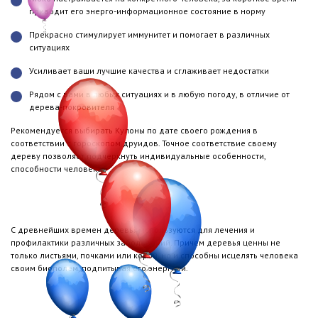
приводит его энерго-информационное состояние в норму
Прекрасно стимулирует иммунитет и помогает в различных
ситуациях
Усиливает ваши лучшие качества и сглаживает недостатки
Рядом с вами в любых ситуациях и в любую погоду, в отличие от
дерева-покровителя
Рекомендуется выбирать Кулоны по дате своего рождения в
соответствии с гороскопом друидов. Точное соответствие своему
дереву позволяет подчеркнуть индивидуальные особенности,
способности человека.
С древнейших времен деревья используются для лечения и
профилактики различных заболеваний. Причем деревья ценны не
только листьями, почками или корой, но и способны исцелять человека
своим биополем, подпитывая его энергией.