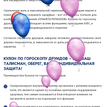
век насыщенного энерго-информационного воздействия.
Стремление жить в максимальной гармонии с окружающим миром и
помогать другим сохранить здоровье – вот что явилось толчком для
изобретения Компанией «ПЛАНЕТА РЕГИОНОВ» Кулона по гороскопу
друидов, который обладает всеми функциями, присущими КФС, и
предназначен для индивидуального ношения.
Согласно гороскопу друидов, каждому человеку соответствовало свое
дерево покровитель, в зависимости от даты рождения наследовался и
характер.
КУЛОН ПО ГОРОСКОПУ ДРУИДОВ – ЭТО ВАШ
ТАЛИСМАН, ОБЕРЕГ, ВАША ИНДИВИДУАЛЬНАЯ
ЗАЩИТА!
Преимущества Кулона по гороскопу друидов:
Синхронизирует внутренние ритмы организма с ритмами внешнего
поля, что является одним из основных критериев поддержания
здоровья, тем самым оказывается благотворное влияние на
организм в целом и на отдельные его функции
Гибко настраивается на конкретного человека, за короткое время