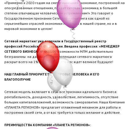
«Примерно к 2020 годам на смену нынешней экономике, построенной на
опосредованных отношениях, придет сетевая экономика, в большей
степени отвечающая человеческим устремлениям!» Это говорит о
Государственном признании Сетевого маркетинга как одной из
серьезнейших отраслей экономики не только в нашей стране, но и в
мировой экономике в целом!
Сетевой маркетинг уже включили в Государственный реестр
профессий Российской Федерации. Введена профессия: «МЕНЕДЖЕР
СЕТЕВОГО БИЗНЕСА» № 061100.
Возможности МЛМ действительно
безграничны: на данный момент потенциал сетевого маркетинга
раскрыт всего на 1%. А это значит, что нас ждет великое будущее!
НАШ ГЛАВНЫЙ ПРИОРИТЕТ – ЗДОРОВЬЕ ЧЕЛОВЕКА И ЕГО
БЛАГОПОЛУЧИЕ
Сетевая модель включает в себя все признаки идеального бизнеса:
рентабельность, доходность, удовольствие, легитимность, отсутствие
больших капиталовложений, возможность саморазвития. Наша Компания
«ПЛАНЕТА РЕГИОНОВ» предлагает отлаженный механизм для работы и
построения своей сети, а от вас требуется только желание и действие.
ПРЕИМУЩЕСТВА КОМПАНИИ «ПЛАНЕТА РЕГИОНОВ»: