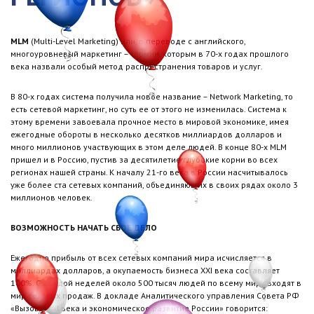
MLM
(Multi-Level Marketing) или, в переводе с английского,
многоуровневый маркетинг – термин, которым в 70-х годах прошлого
века назвали особый метод распространения товаров и услуг.
В 80-х годах система получила новое название – Network Marketing, то
есть сетевой маркетинг, но суть ее от этого не изменилась. Система к
этому времени завоевала прочное место в мировой экономике, имея
ежегодные обороты в несколько десятков миллиардов долларов и
много миллионов участвующих в этом деле людей. В конце 80-х MLM
пришел и в Россию, пустив за десятилетие глубокие корни во всех
регионах нашей страны. К началу 21-го века в России насчитывалось
уже более ста сетевых компаний, объединяющих в своих рядах около 3
миллионов человек.
ВОЗМОЖНОСТЬ НАЧАТЬ СВОЕ ДЕЛО
Ежегодно прибыль от всех сетевых компаний мира исчисляется в
миллиардах долларов, а окупаемость бизнеса ХХІ века составляет
100%. С каждой неделей около 500 тысяч людей по всему миру входят в
мир сетевых продаж. В докладе Аналитического управления Совета РФ
«Вызовы XXI века и экономическое развитие России» говорится: