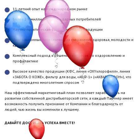
11-летний опыт на международном рынке
Более 2-х миллионов благодарных потребителей
Научно-практическая база применения продукции
Инновационные технологии для сохранения здоровья, молодости и
красоты
Комплексный подход к решению вопросов по оздоровлению и
профилактике
Высокое качество продукции (КФС, линия «OXYхлорофилл», линия
«ЗАБОТА О КОЖЕ», фильтр для воды, «АБФ-1» («АКВАБИОФОН»), что
подтверждено многолетним спросом
Наш эффективный маркетинговый план позволяет зарабатывать на
развитии собственной дистрибьюторской сети, а каждый Партнер имеет
возможность получить признание от Компании и благодарность от
людей, чью жизнь вы изменили к лучшему.
ДАВАЙТЕ ДОСТИГАТЬ УСПЕХА ВМЕСТЕ!